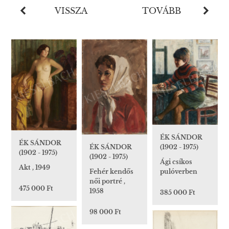
VISSZA
TOVÁBB
ÉK SÁNDOR
ÉK SÁNDOR
(1902 - 1975)
ÉK SÁNDOR
(1902 - 1975)
(1902 - 1975)
Ági csíkos
Akt , 1949
pulóverben
Fehér kendős
női portré ,
475 000 Ft
1958
385 000 Ft
98 000 Ft