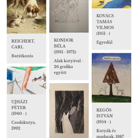
KOVÁCS
TAMÁS
VILMOS
(1951 - )
KONDOR
REICHERT,
Egyedül
BÉLA
CARL
(1931 - 1972)
Barátkozás
Alak kutyával -
26 grafika
együtt
UJHÁZI
PÉTER
REGŐS
(1940 - )
ISTVÁN
(1954 - )
Csodakutya,
1992
Kutyák és
madarak, 1987