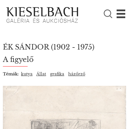
KÉRJÜK VÁLASSZON!

Festmények
Fotográfia
ÉK SÁNDOR
(1902 - 1975)
A figyelő
Témák:
kutya
Állat
grafika
házőrző