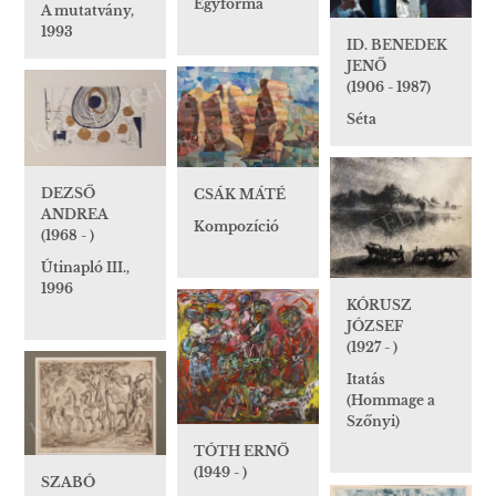
Egyforma
A mutatvány,
1993
ID. BENEDEK
JENŐ
(1906 - 1987)
Séta
DEZSŐ
CSÁK MÁTÉ
ANDREA
Kompozíció
(1968 - )
Útinapló III.,
1996
KÓRUSZ
JÓZSEF
(1927 - )
Itatás
(Hommage a
Szőnyi)
TÓTH ERNŐ
(1949 - )
SZABÓ