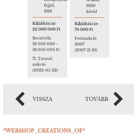
fejjel,
1930
1919
körül
Kikiáltási ár:
Kikiáltási ár:
22 000 000 Ft
70 000 Ft
Becsérték:
Fotóaukció
28 000 000
-
2007
38 000 000 Ft
(2007-11-10)
71. Tavaszi
aukció
(2023-05-22)
VISSZA
TOVÁBB
*WEBSHOP_CREATIONS_OF*