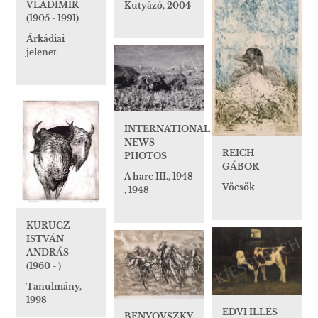
VLADIMIR
Kutyázó, 2004
(1905 - 1991)
Árkádiai
jelenet
INTERNATIONAL
NEWS
REICH
PHOTOS
GÁBOR
A harc III., 1948
Vöcsök
, 1948
KURUCZ
ISTVÁN
ANDRÁS
(1960 - )
Tanulmány,
1998
EDVI ILLÉS
BENYOVSZKY