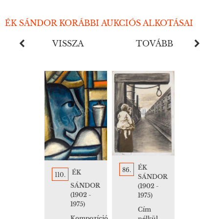
ÉK SÁNDOR KORÁBBI AUKCIÓS ALKOTÁSAI
VISSZA
TOVÁBB
ÉK
86.
ÉK
110.
SÁNDOR
SÁNDOR
(1902 -
(1902 -
1975)
1975)
Cím
Kompozíció
nélkül,