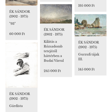
195 000 Ft
ÉK SÁNDOR
(1902 - 1975)
"93"
ÉK SÁNDOR
60 000 Ft
(1902 - 1975)
Kilátás a
ÉK SÁNDOR
Rózsadomb
(1902 - 1975)
tetejéről
Gurzufi tájak
háttérben a
III.
Budai Várral
145 000 Ft
245 000 Ft
ÉK SÁNDOR
(1902 - 1975)
Gárdista