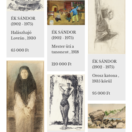
ÉK SÁNDOR
(1902 - 1975)
ÉK SÁNDOR
Halászhajó
(1902 - 1975)
Lovrán , 1930
Mester üti a
65 000 Ft
tanoncot , 1918
ÉK SÁNDOR
120 000 Ft
(1902 - 1975)
Orosz katona ,
1935 körül
95 000 Ft