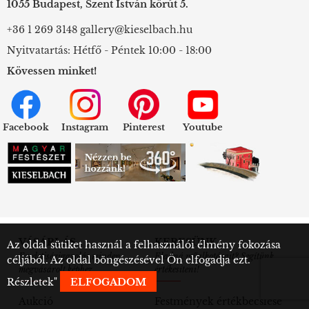
1055 Budapest, Szent István körút 5.
+36 1 269 3148
gallery@kieselbach.hu
Nyitvatartás: Hétfő - Péntek 10:00 - 18:00
Kövessen minket!
Facebook
Instagram
Pinterest
Youtube
VÁSÁRLÁS
KERESÜNK
Az oldal sütiket használ a felhasználói élmény fokozása
Eredetiségigazolás minden
Eladná műalkotásait? Segítünk
céljából. Az oldal böngészésével Ön elfogadja ezt.
megvásárolt képhez
értékesíteni!
Részletek
"
ELFOGADOM
Aukció
Festmények értékbecslése