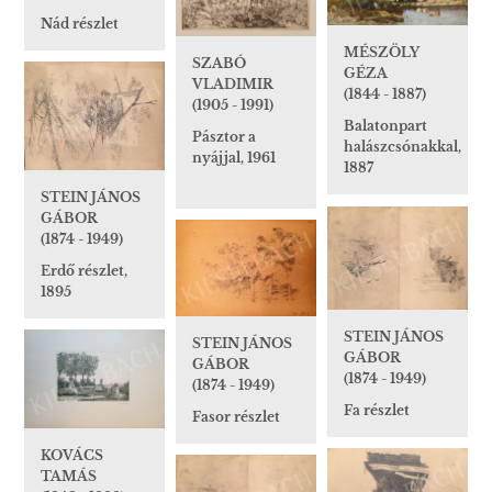
Nád részlet
MÉSZÖLY
SZABÓ
GÉZA
VLADIMIR
(1844 - 1887)
(1905 - 1991)
Balatonpart
Pásztor a
halászcsónakkal,
nyájjal, 1961
1887
STEIN JÁNOS
GÁBOR
(1874 - 1949)
Erdő részlet,
1895
STEIN JÁNOS
STEIN JÁNOS
GÁBOR
GÁBOR
(1874 - 1949)
(1874 - 1949)
Fa részlet
Fasor részlet
KOVÁCS
TAMÁS