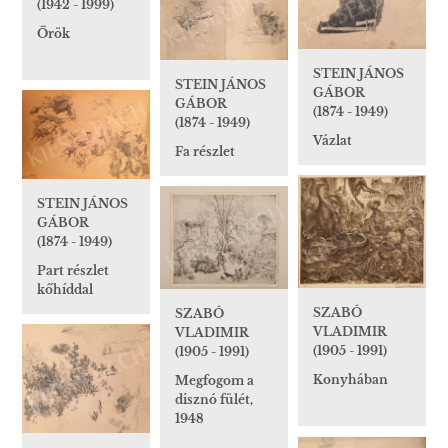
(1942 - 1999)
Őrök
STEIN JÁNOS
STEIN JÁNOS
GÁBOR
GÁBOR
(1874 - 1949)
(1874 - 1949)
Vázlat
Fa részlet
STEIN JÁNOS
GÁBOR
(1874 - 1949)
Part részlet
kőhíddal
SZABÓ
SZABÓ
VLADIMIR
VLADIMIR
(1905 - 1991)
(1905 - 1991)
Konyhában
Megfogom a
disznó fülét,
1948