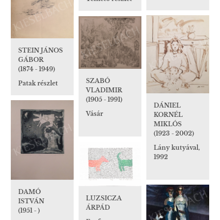
STEIN JÁNOS
GÁBOR
(1874 - 1949)
SZABÓ
Patak részlet
VLADIMIR
(1905 - 1991)
DÁNIEL
Vásár
KORNÉL
MIKLÓS
(1923 - 2002)
Lány kutyával,
1992
DAMÓ
LUZSICZA
ISTVÁN
ÁRPÁD
(1951 - )