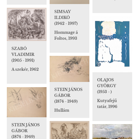
SIMSAY
ILDIKÓ
(1942 - 1997)
Hommage á
Foltos, 1993
SZABÓ
VLADIMIR
(1905 - 1991)
A szekér, 1962
OLAJOS
GYÖRGY
STEIN JÁNOS
(1953 - )
GÁBOR
Kutyafejű
(1874 - 1949)
tatár, 1996
Hullám
STEIN JÁNOS
GÁBOR
(1874 - 1949)