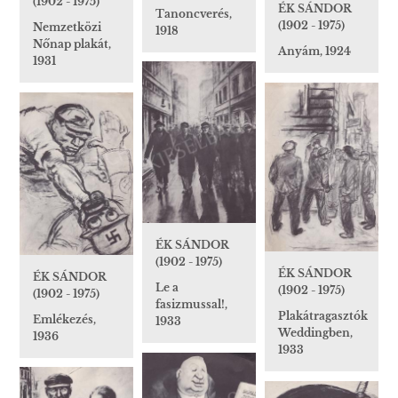
(1902 - 1975)
ÉK SÁNDOR
Tanoncverés,
(1902 - 1975)
Nemzetközi
1918
Nőnap plakát,
Anyám, 1924
1931
ÉK SÁNDOR
(1902 - 1975)
ÉK SÁNDOR
ÉK SÁNDOR
Le a
(1902 - 1975)
(1902 - 1975)
fasizmussal!,
Plakátragasztók
Emlékezés,
1933
Weddingben,
1936
1933