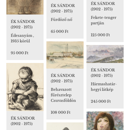
ÉK SÁNDOR
ÉK SÁNDOR
(1902 - 1975)
(1902 - 1975)
Fekete-tenger
Fürdöző nő
ÉK SÁNDOR
partján
(1902 - 1975)
65 000 Ft
125 000 Ft
Édesanyám ,
1935 körül
95 000 Ft
ÉK SÁNDOR
ÉK SÁNDOR
(1902 - 1975)
(1902 - 1975)
Hármashatár-
Behavazott
hegyi látkép
fűrésztelep
Csuvasföldön
245 000 Ft
108 000 Ft
ÉK SÁNDOR
(1902 - 1975)