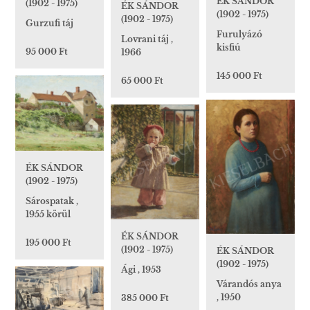
ÉK SÁNDOR
(1902 - 1975)
ÉK SÁNDOR
(1902 - 1975)
(1902 - 1975)
Gurzufi táj
Furulyázó
Lovrani táj ,
kisfiú
95 000 Ft
1966
145 000 Ft
65 000 Ft
ÉK SÁNDOR
(1902 - 1975)
Sárospatak ,
1955 körül
ÉK SÁNDOR
195 000 Ft
(1902 - 1975)
ÉK SÁNDOR
(1902 - 1975)
Ági , 1953
Várandós anya
, 1950
385 000 Ft