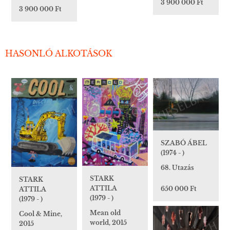
3 900 000 Ft
3 900 000 Ft
HASONLÓ ALKOTÁSOK
SZABÓ ÁBEL
(1974 - )
68. Utazás
STARK
STARK
ATTILA
650 000 Ft
ATTILA
(1979 - )
(1979 - )
Mean old
Cool & Mine,
world, 2015
2015