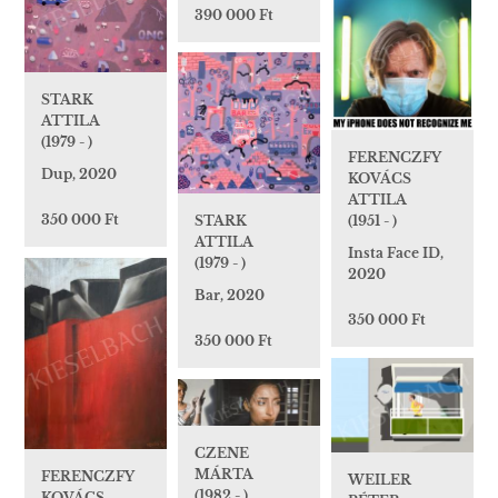
390 000 Ft
STARK
ATTILA
(1979 - )
FERENCZFY
Dup, 2020
KOVÁCS
ATTILA
350 000 Ft
STARK
(1951 - )
ATTILA
Insta Face ID,
(1979 - )
2020
Bar, 2020
350 000 Ft
350 000 Ft
CZENE
MÁRTA
FERENCZFY
WEILER
(1982 - )
KOVÁCS