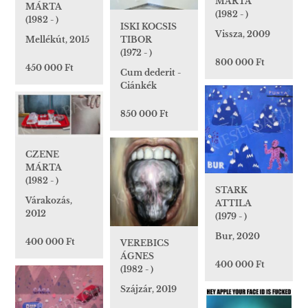
MÁRTA
MÁRTA
(1982 - )
(1982 - )
ISKI KOCSIS
Vissza, 2009
TIBOR
Mellékút, 2015
(1972 - )
800 000 Ft
450 000 Ft
Cum dederit -
Ciánkék
850 000 Ft
CZENE
MÁRTA
(1982 - )
STARK
Várakozás,
ATTILA
2012
(1979 - )
Bur, 2020
400 000 Ft
VEREBICS
ÁGNES
400 000 Ft
(1982 - )
Szájzár, 2019