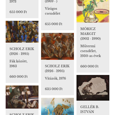
(1969 - )
1973
Virágos
655 000 Ft
csendélet
655 000 Ft
MÓRICZ
MARGIT
(1902 - 1990)
Műtermi
SCHOLZ ERIK
csendélet,
(1926 - 1995)
1930-as évek
Fák között,
1983
SCHOLZ ERIK
660 000 Ft
(1926 - 1995)
660 000 Ft
Vitázók, 1976
635 000 Ft
GELLÉR B.
ISTVÁN
SCHOLZ ERIK