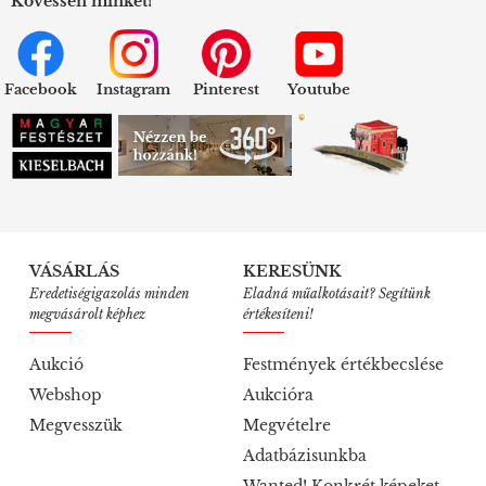
Kövessen minket!
Facebook
Instagram
Pinterest
Youtube
VÁSÁRLÁS
KERESÜNK
Eredetiségigazolás minden
Eladná műalkotásait? Segítünk
megvásárolt képhez
értékesíteni!
Aukció
Festmények értékbecslése
Webshop
Aukcióra
Megvesszük
Megvételre
Adatbázisunkba
Wanted! Konkrét képeket