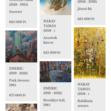
(1946 - 2018)
(1926 - 1995)
Játszó fiú
Szeretet
635 000 Ft
NÁRAY
625 000 Ft
TAMÁS
(1958 - )
Asszírok
kincse
625 000 Ft
EMERIC
(1919 - 2012)
Park Avenue,
NÁRAY
1985
EMERIC
TAMÁS
(1919 - 2012)
(1958 - )
675 000 Ft
Brooklyn híd,
Babilónia
1985
aranya