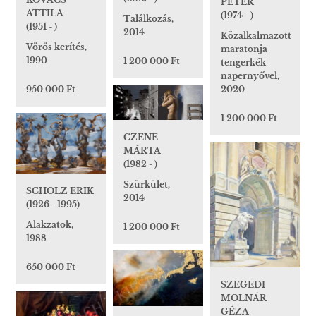
PÉTER
ATTILA
(1974 - )
Találkozás,
(1951 - )
2014
Közalkalmazott
Vörös kerítés,
maratonja
1990
1 200 000 Ft
tengerkék
napernyővel,
950 000 Ft
2020
1 200 000 Ft
CZENE
MÁRTA
(1982 - )
Szürkület,
SCHOLZ ERIK
2014
(1926 - 1995)
Alakzatok,
1 200 000 Ft
1988
650 000 Ft
SZEGEDI
MOLNÁR
GÉZA