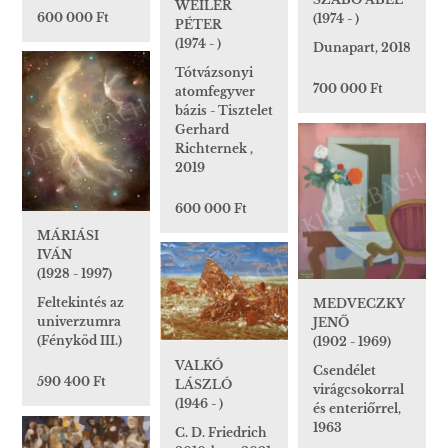
WEILER
600 000 Ft
(1974 - )
PÉTER
(1974 - )
Dunapart, 2018
Tótvázsonyi
700 000 Ft
atomfegyver
bázis - Tisztelet
Gerhard
Richternek ,
2019
600 000 Ft
MÁRIÁSI
IVÁN
(1928 - 1997)
Feltekintés az
MEDVECZKY
univerzumra
JENŐ
(Fényköd III.)
(1902 - 1969)
VALKÓ
Csendélet
590 400 Ft
LÁSZLÓ
virágcsokorral
(1946 - )
és enteriőrrel,
1963
C. D. Friedrich