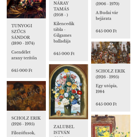
NÁRAY
(1906 - 1970)
TAMÁS
A Budai vár
(1958 - )
bejárata
Kilencedik
TUNYOGI
tábla -
645 000 Ft
SZŰCS
Gilgames
SÁNDOR
balladája
(1890 - 1974)
Csendélet
645 000 Ft
arany terítőn
645 000 Ft
SCHOLZ ERIK
(1926 - 1995)
Egy utópia,
1984
645 000 Ft
SCHOLZ ERIK
(1926 - 1995)
ZALUBEL
ISTVÁN
Filozófusok,