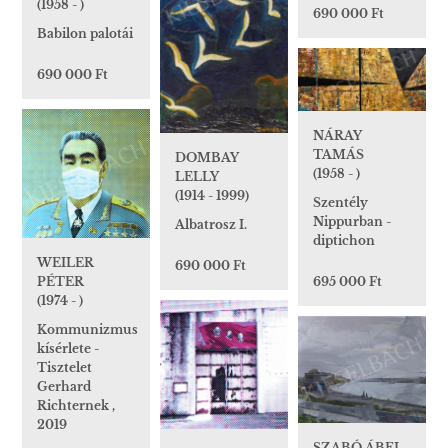
(1958 - )
690 000 Ft
Babilon palotái
690 000 Ft
NÁRAY
TAMÁS
DOMBAY
(1958 - )
LELLY
(1914 - 1999)
Szentély
Nippurban -
Albatrosz I.
diptichon
WEILER
690 000 Ft
PÉTER
695 000 Ft
(1974 - )
Kommunizmus
kísérlete -
Tisztelet
Gerhard
Richternek ,
2019
SZABÓ ÁBEL