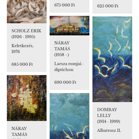
675 000 Ft
625 000 Ft
SCHOLZ ERIK
(1926 - 1995)
NÁRAY
Keletkezés,
TAMÁS
1976
(1958 - )
Larsza romjai -
685 000 Ft
diptichon
690 000 Ft
DOMBAY
LELLY
(1914 - 1999)
NÁRAY
Albatrosz II.
TAMÁS