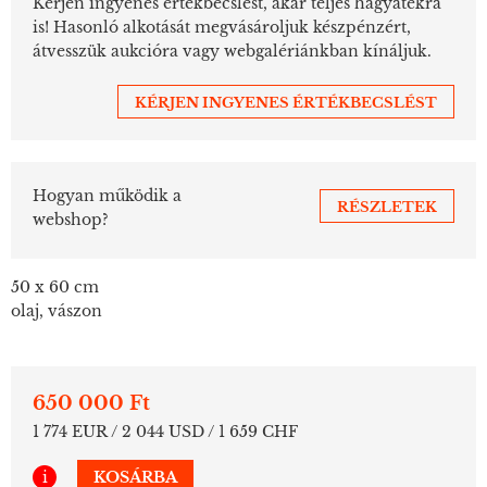
Kérjen ingyenes értékbecslést, akár teljes hagyatékra
is! Hasonló alkotását megvásároljuk készpénzért,
átvesszük aukcióra vagy webgalériánkban kínáljuk.
KÉRJEN INGYENES ÉRTÉKBECSLÉST
Hogyan működik a
RÉSZLETEK
webshop?
50 x 60 cm
olaj, vászon
650 000 Ft
1 774 EUR / 2 044 USD / 1 659 CHF
i
KOSÁRBA