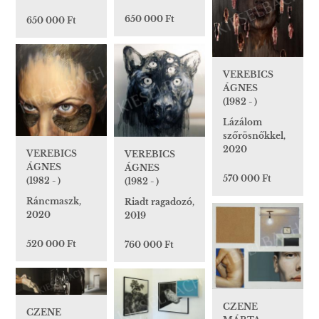
650 000 Ft
650 000 Ft
VEREBICS
ÁGNES
(1982 - )
Lázálom
szőrösnőkkel,
2020
VEREBICS
VEREBICS
ÁGNES
ÁGNES
570 000 Ft
(1982 - )
(1982 - )
Ráncmaszk,
Riadt ragadozó,
2020
2019
520 000 Ft
760 000 Ft
CZENE
CZENE