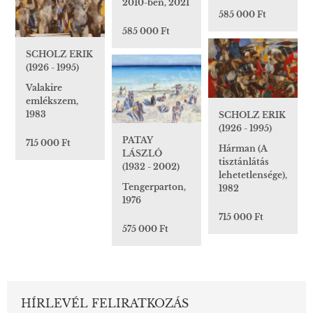
2010-ben, 2021
585 000 Ft
585 000 Ft
SCHOLZ ERIK
(1926 - 1995)
Valakire
emlékszem,
1983
SCHOLZ ERIK
(1926 - 1995)
PATAY
715 000 Ft
Hárman (A
LÁSZLÓ
tisztánlátás
(1932 - 2002)
lehetetlensége),
Tengerparton,
1982
1976
715 000 Ft
575 000 Ft
HÍRLEVÉL FELIRATKOZÁS