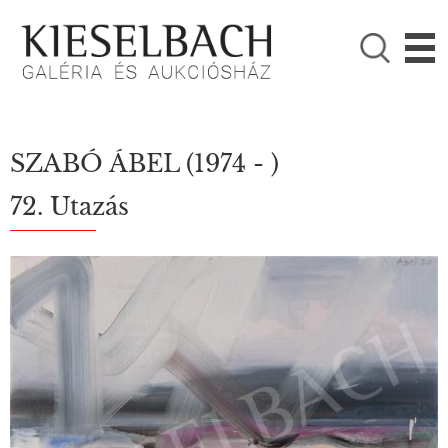
KÉRJÜK VÁLASSZON!

Festmények
Fotográfia
SZABÓ ÁBEL
(1974 - )
72. Utazás