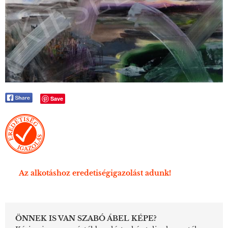
Save
Az alkotáshoz eredetiségigazolást adunk!
ÖNNEK IS VAN SZABÓ ÁBEL KÉPE?