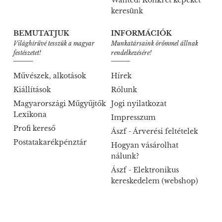
keresünk
BEMUTATJUK
INFORMÁCIÓK
Világhírűvé tesszük a magyar
Munkatársaink örömmel állnak
festészetet!
rendelkezésére!
Művészek, alkotások
Hírek
Kiállítások
Rólunk
Magyarországi Műgyűjtők
Jogi nyilatkozat
Lexikona
Impresszum
Profi kereső
Ászf - Árverési feltételek
Postatakarékpénztár
Hogyan vásárolhat
nálunk?
Ászf - Elektronikus
kereskedelem (webshop)