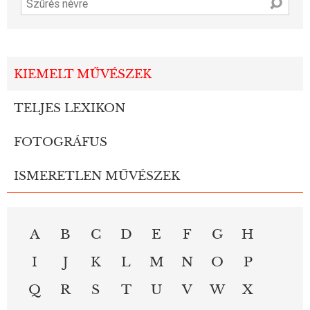
KIEMELT MŰVÉSZEK
TELJES LEXIKON
FOTOGRÁFUS
ISMERETLEN MŰVÉSZEK
A
B
C
D
E
F
G
H
I
J
K
L
M
N
O
P
Q
R
S
T
U
V
W
X