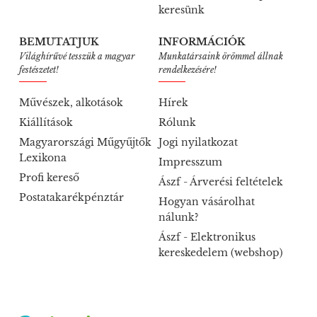
keresünk
BEMUTATJUK
INFORMÁCIÓK
Világhírűvé tesszük a magyar
Munkatársaink örömmel állnak
festészetet!
rendelkezésére!
Művészek, alkotások
Hírek
Kiállítások
Rólunk
Magyarországi Műgyűjtők
Jogi nyilatkozat
Lexikona
Impresszum
Profi kereső
Ászf - Árverési feltételek
Postatakarékpénztár
Hogyan vásárolhat
nálunk?
Ászf - Elektronikus
kereskedelem (webshop)