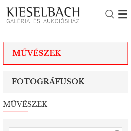
KÉRJÜK VÁLASSZON!

Festmények
Fotográfia
MŰVÉSZEK
FOTOGRÁFUSOK
MŰVÉSZEK