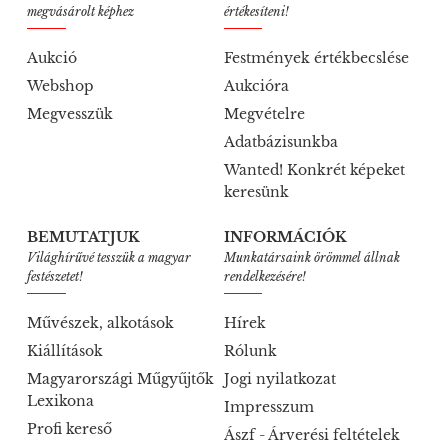
megvásárolt képhez
értékesíteni!
Aukció
Festmények értékbecslése
Webshop
Aukcióra
Megvesszük
Megvételre
Adatbázisunkba
Wanted! Konkrét képeket
keresünk
BEMUTATJUK
INFORMÁCIÓK
Világhírűvé tesszük a magyar
Munkatársaink örömmel állnak
festészetet!
rendelkezésére!
Művészek, alkotások
Hírek
Kiállítások
Rólunk
Magyarországi Műgyűjtők
Jogi nyilatkozat
Lexikona
Impresszum
Profi kereső
Ászf - Árverési feltételek