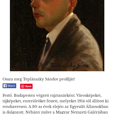
Ossza meg Teplánszky Sándor profilját!
Save
Festő. Budapesten végzett rajztanárként. Városképeket,
tájképeket, enteriőröket festett, melyeket 1914-től állított ki
rendszeresen. A 30-as évek elején az Egyesült Államokban
is dolgozott. Néhány műve a Magyar Nemzeti Galériában