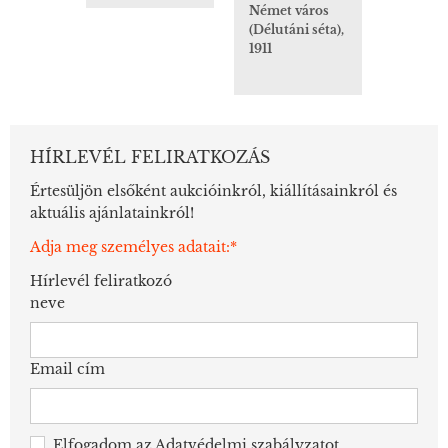
Német város
(Délutáni séta),
1911
HÍRLEVÉL FELIRATKOZÁS
Értesüljön elsőként aukcióinkról, kiállításainkról és
aktuális ajánlatainkról!
Adja meg személyes adatait:*
Hírlevél feliratkozó
neve
Email cím
Elfogadom az
Adatvédelmi szabályzatot