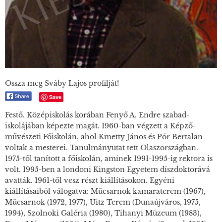
Ossza meg Sváby Lajos profilját!
Save
Festő. Középiskolás korában Fenyő A. Endre szabad-
iskolájában képezte magát. 1960-ban végzett a Képző-
művészeti Főiskolán, ahol Kmetty János és Pór Bertalan
voltak a mesterei. Tanulmányutat tett Olaszországban.
1975-től tanított a főiskolán, aminek 1991-1995-ig rektora is
volt. 1995-ben a londoni Kingston Egyetem díszdoktorává
avatták. 1961-től vesz részt kiállításokon. Egyéni
kiállításaiból válogatva: Műcsarnok kamaraterem (1967),
Műcsarnok (1972, 1977), Uitz Terem (Dunaújváros, 1975,
1994), Szolnoki Galéria (1980), Tihanyi Múzeum (1983),