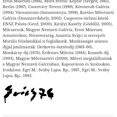
Ernst Múzeum (1984), Móra Ferenc Képtár (Szeged, 1985),
Berlin (1987), Csontváry Terem (1989), Körmendi Galéria
(1994), Vármúzeum (Simontornya, 1998), Kortárs Művészeti
Galéria (Dunaszerdahely, 2001). Csoportos tárlatai közül:
ENSZ Palota (Genf, 2000), Királyi Kastély (Gödöllő, 2001),
Műcsarnok, Magyar Nemzeti Galéria, Ernst Múzeum.
Amszterdam, Németország, Ausztria Svájc) is szerepelt.
Murális feladatokkal is foglalkozik. Munkásságát számos
díjjal jutalmazták: Derkovits-ösztöndíj (1963-66),
Munkácsy-díj (1973), Érdemes Művész (1985), Kossuth-díj
(1995), Magyar Művészetért (2000). Művei megtalálhatóak
a Magyar Nemzeti Galériában, Kaposváron és Szolnokon.
Irodalom: Egri M.: Sváby Lajos, Bp., 1987., Egri M.: Sváby
Lajos, Bp., 1995.