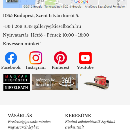
1055 Budapest, Szent István körút 5.
+36 1 269 3148
gallery@kieselbach.hu
Nyitvatartás: Hétfő - Péntek 10:00 - 18:00
Kövessen minket!
Facebook
Instagram
Pinterest
Youtube
VÁSÁRLÁS
KERESÜNK
Eredetiségigazolás minden
Eladná műalkotásait? Segítünk
megvásárolt képhez
értékesíteni!