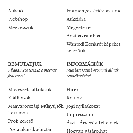
Aukció
Festmények értékbecslése
Webshop
Aukcióra
Megvesszük
Megvételre
Adatbázisunkba
Wanted! Konkrét képeket
keresünk
BEMUTATJUK
INFORMÁCIÓK
Világhírűvé tesszük a magyar
Munkatársaink örömmel állnak
festészetet!
rendelkezésére!
Művészek, alkotások
Hírek
Kiállítások
Rólunk
Magyarországi Műgyűjtők
Jogi nyilatkozat
Lexikona
Impresszum
Profi kereső
Ászf - Árverési feltételek
Postatakarékpénztár
Hogyan vásárolhat