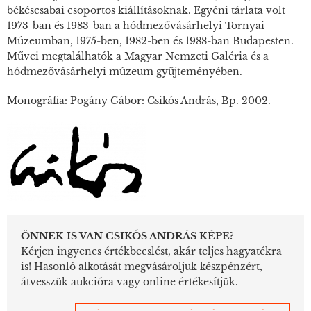
békéscsabai csoportos kiállításoknak. Egyéni tárlata volt
1973-ban és 1983-ban a hódmezővásárhelyi Tornyai
Múzeumban, 1975-ben, 1982-ben és 1988-ban Budapesten.
Művei megtalálhatók a Magyar Nemzeti Galéria és a
hódmezővásárhelyi múzeum gyűjteményében.
Monográfia: Pogány Gábor: Csikós András, Bp. 2002.
ÖNNEK IS VAN CSIKÓS ANDRÁS KÉPE?
Kérjen ingyenes értékbecslést, akár teljes hagyatékra
is! Hasonló alkotását megvásároljuk készpénzért,
átvesszük aukcióra vagy online értékesítjük.