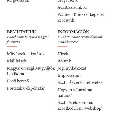
Megvesszük
Megvételre
Adatbázisunkba
Wanted! Konkrét képeket
keresünk
BEMUTATJUK
INFORMÁCIÓK
Világhírűvé tesszük a magyar
Munkatársaink örömmel állnak
festészetet!
rendelkezésére!
Művészek, alkotások
Hírek
Kiállítások
Rólunk
Magyarországi Műgyűjtők
Jogi nyilatkozat
Lexikona
Impresszum
Profi kereső
Ászf - Árverési feltételek
Postatakarékpénztár
Hogyan vásárolhat
nálunk?
Ászf - Elektronikus
kereskedelem (webshop)