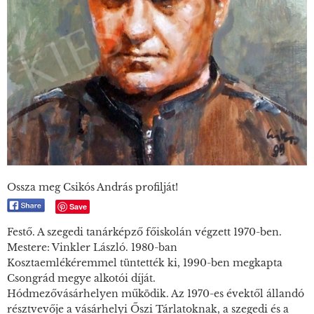
Ossza meg Csikós András profilját!
Save
Festő. A szegedi tanárképző főiskolán végzett 1970-ben.
Mestere: Vinkler László. 1980-ban
Kosztaemlékéremmel tüntették ki, 1990-ben megkapta
Csongrád megye alkotói díját.
Hódmezővásárhelyen működik. Az 1970-es évektől állandó
résztvevője a vásárhelyi Őszi Tárlatoknak, a szegedi és a