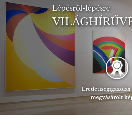
Lépésről-lépésre
VILÁGHÍRŰVÉ
Eredetiségigazolá
megvásárolt ké