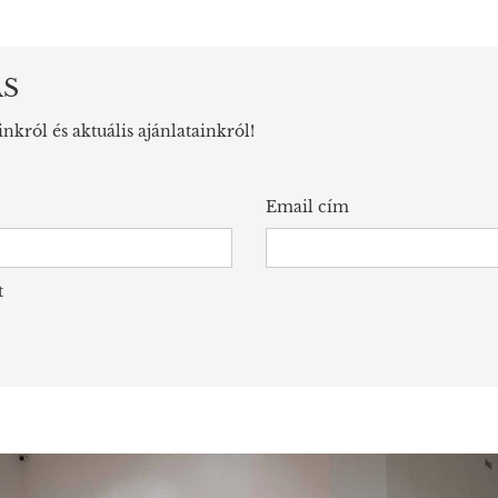
ÁS
inkról és aktuális ajánlatainkról!
Email cím
t