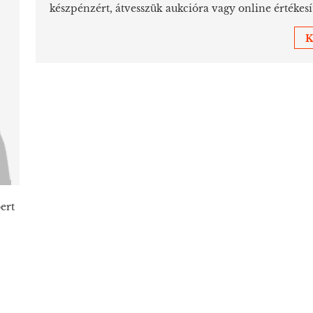
készpénzért, átvesszük aukcióra vagy online értékesí
K
ert