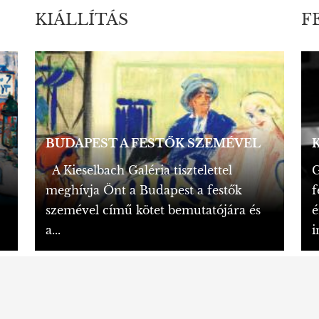
KIÁLLÍTÁS
F
BUDAPEST A FESTŐK SZEMÉVEL
A Kieselbach Galéria tisztelettel
G
meghívja Önt a Budapest a festők
f
szemével című kötet bemutatójára és
é
a...
i