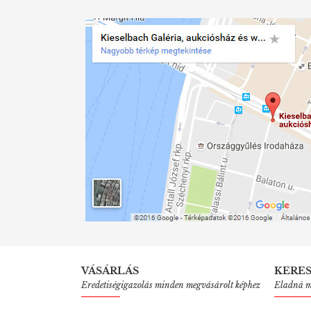
VÁSÁRLÁS
KERE
Eredetiségigazolás minden megvásárolt képhez
Eladná mű