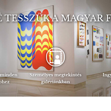
 TESSZÜK A MAGYAR 
s minden
Személyes megtekintés
Ing
phez
galériánkban