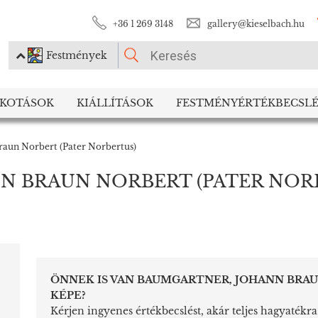
+36 1 269 3148
gallery@kieselbach.hu
Festmények
KÉRJÜK VÁLASSZON!
LKOTÁSOK
KIÁLLÍTÁSOK
FESTMÉNYÉRTÉKBECSLÉ
Festmények
Fotográfia
aun Norbert (Pater Norbertus)
N BRAUN NORBERT (PATER NOR
ÖNNEK IS VAN BAUMGARTNER, JOHANN BRAU
KÉPE?
Kérjen ingyenes értékbecslést, akár teljes hagyatékr