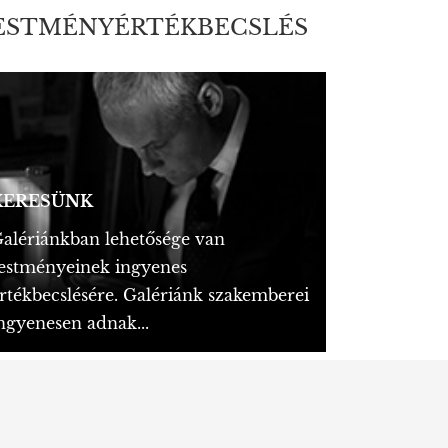
ESTMÉNYÉRTÉKBECSLÉS
KERESÜNK
alériánkban lehetősége van
estményeinek ingyenes
rtékbecslésére. Galériánk szakemberei
ngyenesen adnak...