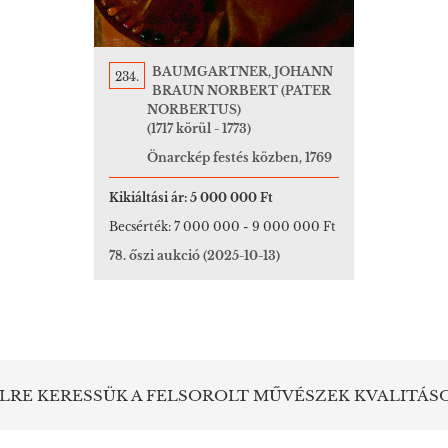
BAUMGARTNER, JOHANN
234.
BRAUN NORBERT (PATER
NORBERTUS)
(1717 körül - 1773)
Önarckép festés közben, 1769
Kikiáltási ár:
5 000 000 Ft
Becsérték:
7 000 000
-
9 000 000 Ft
78. őszi aukció
(2025-10-13)
LRE KERESSÜK A FELSOROLT MŰVÉSZEK KVALITÁS