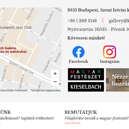
1055 Budapest, Szent István k
|
+36 1 269 3148
gallery@k
Nyitvatartás: Hétfő - Péntek 1
Kövessen minket!
Facebook
Instagram
SÜNK
BEMUTATJUK
alkotásait? Segítünk értékesíteni!
Világhírűvé tesszük a magyar festészetet!