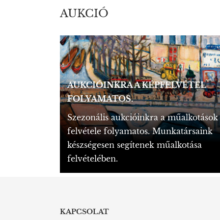
AUKCIÓ
AUKCIÓINKRA A KÉPFELVÉTEL
FOLYAMATOS.
Szezonális aukcióinkra a műalkotások
felvétele folyamatos. Munkatársaink
készségesen segítenek műalkotása
felvételében.
KAPCSOLAT