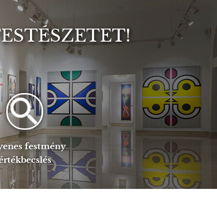
FESTÉSZETET!
yenes festmény
értékbecslés