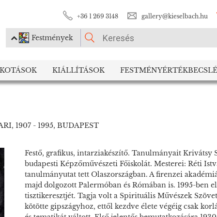
+36 1 269 3148
gallery@kieselbach.hu
Festmények
KÉRJÜK VÁLASSZON!
LKOTÁSOK
KIÁLLÍTÁSOK
FESTMÉNYÉRTÉKBECSLÉ
Festmények
Fotográfia
RI, 1907 - 1995, BUDAPEST
Festő, grafikus, intarziakészítő. Tanulmányait Krivátsy
budapesti Képzőművészeti Főiskolát. Mesterei: Réti Istv
tanulmányutat tett Olaszországban. A firenzei akadémi
majd dolgozott Palermóban és Rómában is. 1995-ben e
tisztikeresztjét. Tagja volt a Spirituális Művészek Szöv
kötötte gipszágyhoz, ettől kezdve élete végéig csak korl