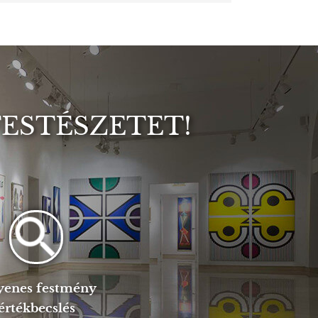
FESTÉSZETET!
yenes festmény
értékbecslés