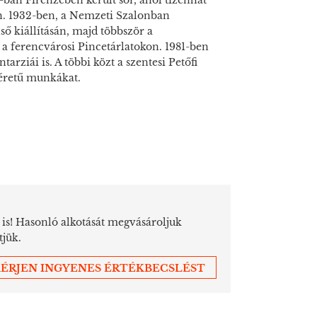
0-ban Firenzében került sor, ahol tizenhat
lon. 1932-ben, a Nemzeti Szalonban
ő kiállításán, majd többször a
a ferencvárosi Pincetárlatokon. 1981-ben
arziái is. A többi közt a szentesi Petőfi
éretű munkákat.
a is! Hasonló alkotását megvásároljuk
tjük.
ÉRJEN INGYENES ÉRTÉKBECSLÉST