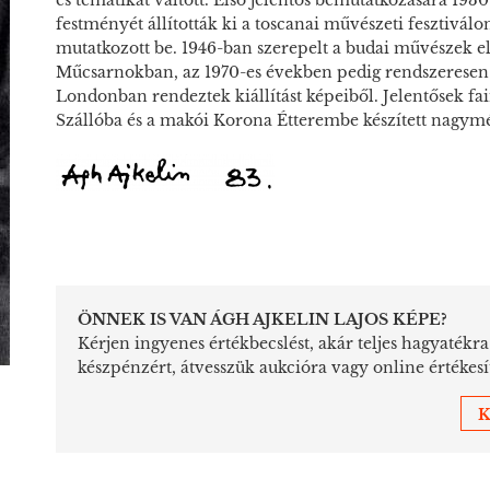
és tematikát váltott. Első jelentős bemutatkozására 193
festményét állították ki a toscanai művészeti fesztivá
mutatkozott be. 1946-ban szerepelt a budai művészek els
Műcsarnokban, az 1970-es években pedig rendszeresen 
Londonban rendeztek kiállítást képeiből. Jelentősek faint
Szállóba és a makói Korona Étterembe készített nagym
ÖNNEK IS VAN ÁGH AJKELIN LAJOS KÉPE?
Kérjen ingyenes értékbecslést, akár teljes hagyatékr
készpénzért, átvesszük aukcióra vagy online értékesí
K