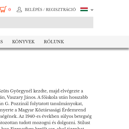
0
BELÉPÉS / REGISZTRÁCIÓ
S
KÖNYVEK
RÓLUNK
 Szüts Györgynél kezdte, majd elvégezte a
án, Vaszary János. A főiskola után hosszabb
án G. Pozzinál folytatott tanulmányokat,
lnyerte a Magyar Köztársasági Érdemrend
etségének. Az 1940-es években súlyos betegség
átozottan tudott mozogni és dolgozni. Stílust