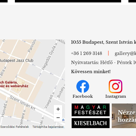
1055 Budapest, Szent István k
|
+36 1 269 3148
gallery@k
Nyitvatartás: Hétfő - Péntek 1
Kövessen minket!
Facebook
Instagram