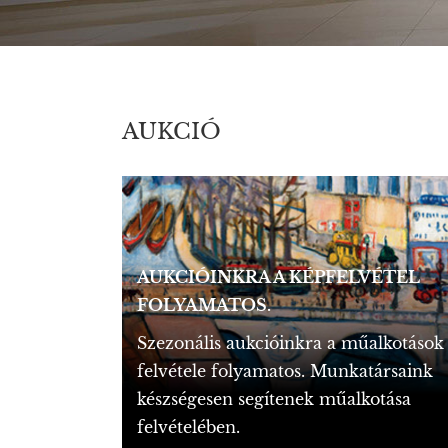
AUKCIÓ
AUKCIÓINKRA A KÉPFELVÉTEL
FOLYAMATOS.
Szezonális aukcióinkra a műalkotások
felvétele folyamatos. Munkatársaink
készségesen segítenek műalkotása
felvételében.