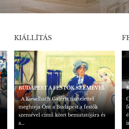
KIÁLLÍTÁS
F
BUDAPEST A FESTŐK SZEMÉVEL
A Kieselbach Galéria tisztelettel
G
meghívja Önt a Budapest a festők
f
szemével című kötet bemutatójára és
é
a...
i