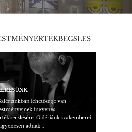
ESTMÉNYÉRTÉKBECSLÉS
KERESÜNK
alériánkban lehetősége van
estményeinek ingyenes
rtékbecslésére. Galériánk szakemberei
ngyenesen adnak...