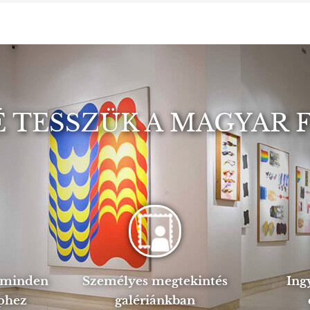
 TESSZÜK A MAGYAR 
s minden
Személyes megtekintés
Ing
phez
galériánkban