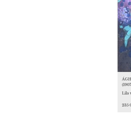
ÁGH
(1907
Lila 
235 