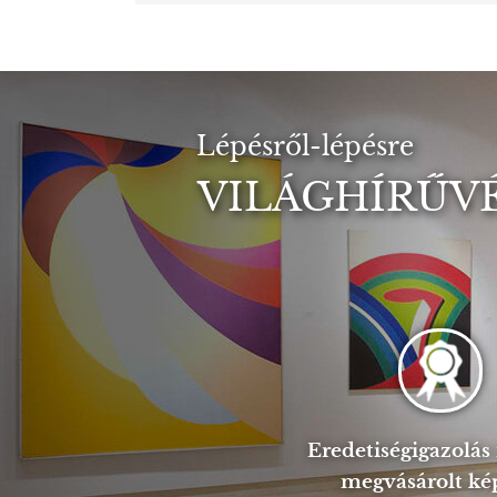
Lépésről-lépésre
VILÁGHÍRŰVÉ
Eredetiségigazolá
megvásárolt ké