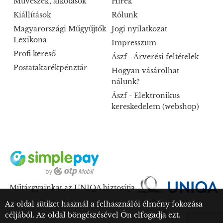
Művészek, alkotások
Hírek
Kiállítások
Rólunk
Magyarországi Műgyűjtők
Jogi nyilatkozat
Lexikona
Impresszum
Profi kereső
Ászf - Árverési feltételek
Postatakarékpénztár
Hogyan vásárolhat
nálunk?
Ászf - Elektronikus
kereskedelem (webshop)
Műtárgyainkat az UNIQA biztosítja
Az oldal sütiket használ a felhasználói élmény fokozása
céljából. Az oldal böngészésével Ön elfogadja ezt.