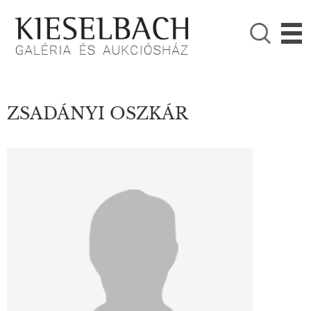
KÉRJÜK VÁLASSZON!

Festmények
Fotográfia
ZSADÁNYI OSZKÁR