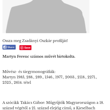
Ossza meg Zsadányi Oszkár profilját!
Save
Martyn Ferenc számos művét birtokolta.
Művész- és tárgymonográfiák
:
Martyn 1985, 288., 289., 1546., 1977., 2003., 2118., 2271.,
2525., 2614. tétel
A szócikk Takács Gábor: Műgyűjtők Magyarországon a 18.
század végétől a 21. század elejéig című, a Kieselbach