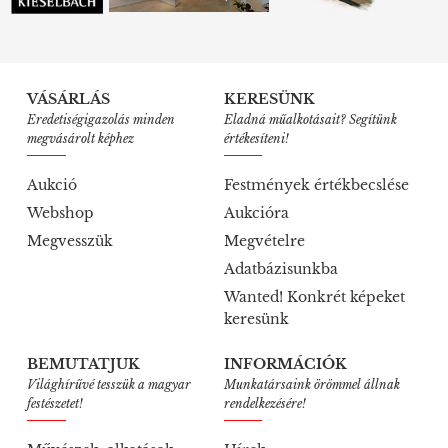
VÁSÁRLÁS
KERESÜNK
Eredetiségigazolás minden
Eladná műalkotásait? Segítünk
megvásárolt képhez
értékesíteni!
Aukció
Festmények értékbecslése
Webshop
Aukcióra
Megvesszük
Megvételre
Adatbázisunkba
Wanted! Konkrét képeket
keresünk
BEMUTATJUK
INFORMÁCIÓK
Világhírűvé tesszük a magyar
Munkatársaink örömmel állnak
festészetet!
rendelkezésére!