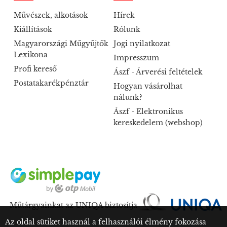
Művészek, alkotások
Hírek
Kiállítások
Rólunk
Magyarországi Műgyűjtők
Jogi nyilatkozat
Lexikona
Impresszum
Profi kereső
Ászf - Árverési feltételek
Postatakarékpénztár
Hogyan vásárolhat
nálunk?
Ászf - Elektronikus
kereskedelem (webshop)
Műtárgyainkat az UNIQA biztosítja
Az oldal sütiket használ a felhasználói élmény fokozása