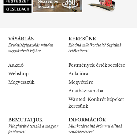
VÁSÁRLÁS
KERESÜNK
Eredetiségigazolás minden
Eladná műalkotásait? Segítünk
megvásárolt képhez
értékesíteni!
Aukció
Festmények értékbecslése
Webshop
Aukcióra
Megvesszük
Megvételre
Adatbázisunkba
Wanted! Konkrét képeket
keresünk
BEMUTATJUK
INFORMÁCIÓK
Világhírűvé tesszük a magyar
Munkatársaink örömmel állnak
festészetet!
rendelkezésére!