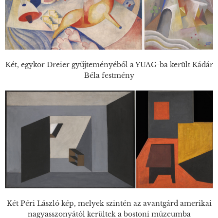
Két, egykor Dreier gyűjteményéből a YUAG-ba került Kádár
Béla festmény
Két Péri László kép, melyek szintén az avantgárd amerikai
nagyasszonyától kerültek a bostoni múzeumba