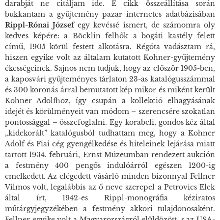
darabját ne citáljam ide. E cikk összeállítása során
bukkantam a gyűjtemény pazar internetes adatbázisában
Rippl-Rónai József
egy kevéssé ismert, de számomra oly
kedves képére: a
Böcklin felhők a bogáti kastély felett
című, 1905 körül festett alkotásra. Régóta vadásztam rá,
hiszen egyike volt az általam kutatott Kohner-gyűjtemény
ékességeinek. Sajnos nem tudjuk, hogy az először 1905-ben,
a kaposvári gyűjteményes tárlaton 23-as katalógusszámmal
és 300 koronás árral bemutatott kép mikor és miként került
Kohner Adolfhoz, így csupán a kollekció elhagyásának
idejét és körülményeit van módom – szerencsére szokatlan
pontossággal – összefoglalni. Egy korabeli, gondos kéz által
„kidekorált” katalógusból tudhattam meg, hogy a Kohner
Adolf és Fiai cég gyengélkedése és hiteleinek lejárása miatt
tartott 1934. februári, Ernst Múzeumban rendezett aukción
a festmény 400 pengős indulóárról egészen 1200-ig
emelkedett. Az elégedett vásárló minden bizonnyal Fellner
Vilmos volt, legalábbis az ő neve szerepel a Petrovics Elek
által írt, 1942-es Rippl-monográfia kéziratos
műtárgyjegyzékében a festmény akkori tulajdonosaként.
Fellner egyike volt a Magyarországról elüldözött, s az USA-