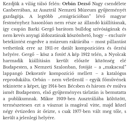
Kezdjük a világ túlsó felén:
Orbán Dezső
Nagy csendélet
e
Canberrában, az Ausztrál Nemzeti Múzeum gyűjteményét
gazdagítja. A legtöbb „emigrációban” lévő magyar
festményhez hasonlóan nem része az állandó kiállításnak,
így csupán Barki Gergő barátom bulldog szívóságának és
nem kevés anyagi áldozatának köszönhető, hogy – excluzív
betekintést engedve a múzeum raktárába – most pillantást
vethetünk erre az 1911-re datált kompozícióra és őrzési
helyére. Gergő – kösz a fotót! A kép 1912 telén, a Nyolcak
harmadik kiállításán került először közönség elé
Budapesten, a Nemzeti Szalonban, fotóját – a „makacsul”
lappangó
Dekoratív kompozíció
mellett – a katalógus
reprodukálta. Orbán – nem véletlenül – egyik főművének
tekintette a képet, így 1914-ben Bécsben és három év múlva
ismét Budapesten, első gyűjteményes tárlatán is bemutatta
a publikumnak. Mikor 1939-ben Ausztráliába költözött,
természetesen ezt a vásznat is magával vitte, majd közel
négy évtizeden át őrizte, s csak 1977-ben vált meg tőle, s
került a jelenlegi helyére.