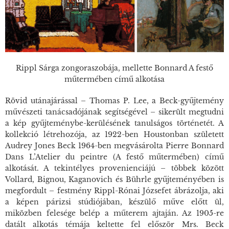
Rippl Sárga zongoraszobája, mellette Bonnard A festő
műtermében című alkotása
Rövid utánajárással – Thomas P. Lee, a Beck-gyűjtemény
művészeti tanácsadójának segítségével – sikerült megtudni
a kép gyűjteménybe-kerülésének tanulságos történetét. A
kollekció létrehozója, az 1922-ben Houstonban született
Audrey Jones Beck 1964-ben megvásárolta Pierre Bonnard
Dans L’Atelier du peintre
(
A festő műtermében
) című
alkotását. A tekintélyes provenienciájú – többek között
Vollard, Bignou, Kaganovich és Bührle gyűjteményében is
megfordult – festmény Rippl-Rónai Józsefet ábrázolja, aki
a képen párizsi stúdiójában, készülő műve előtt ül,
miközben felesége belép a műterem ajtaján. Az 1905-re
datált alkotás témája keltette fel először Mrs. Beck