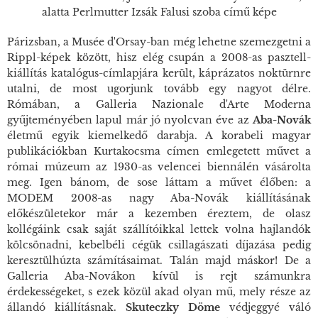
alatta Perlmutter Izsák Falusi szoba című képe
Párizsban, a Musée d'Orsay-ban még lehetne szemezgetni a
Rippl-képek között, hisz elég csupán a 2008-as pasztell-
kiállítás katalógus-címlapjára került, káprázatos noktürnre
utalni, de most ugorjunk tovább egy nagyot délre.
Rómában, a Galleria Nazionale d'Arte Moderna
gyűjteményében lapul már jó nyolcvan éve az
Aba-Novák
életmű egyik kiemelkedő darabja. A korabeli magyar
publikációkban
Kurtakocsma
címen emlegetett művet a
római múzeum az 1930-as velencei biennálén vásárolta
meg. Igen bánom, de sose láttam a művet élőben: a
MODEM 2008-as nagy Aba-Novák kiállításának
előkészületekor már a kezemben éreztem, de olasz
kollégáink csak saját szállítóikkal lettek volna hajlandók
kölcsönadni, kebelbéli cégük csillagászati díjazása pedig
keresztülhúzta számításaimat. Talán majd máskor! De a
Galleria Aba-Novákon kívül is rejt számunkra
érdekességeket, s ezek közül akad olyan mű, mely része az
állandó kiállításnak.
Skuteczky Döme
védjeggyé váló