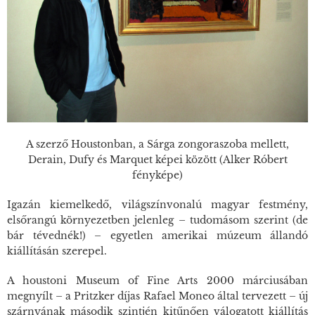
A szerző Houstonban, a Sárga zongoraszoba mellett,
Derain, Dufy és Marquet képei között (Alker Róbert
fényképe)
Igazán kiemelkedő, világszínvonalú magyar festmény,
elsőrangú környezetben jelenleg – tudomásom szerint (de
bár tévednék!) – egyetlen amerikai múzeum állandó
kiállításán szerepel.
A houstoni Museum of Fine Arts 2000 márciusában
megnyílt – a Pritzker díjas Rafael Moneo által tervezett – új
szárnyának második szintjén kitűnően válogatott kiállítás