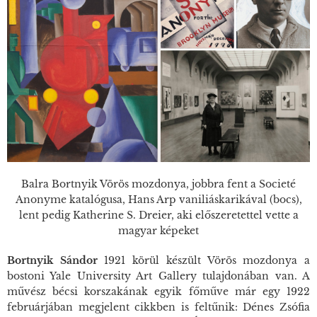
Balra Bortnyik Vörös mozdonya, jobbra fent a Societé
Anonyme katalógusa, Hans Arp vaniliáskarikával (bocs),
lent pedig Katherine S. Dreier, aki előszeretettel vette a
magyar képeket
Bortnyik Sándor
1921 körül készült
Vörös mozdony
a a
bostoni Yale University Art Gallery tulajdonában van. A
művész bécsi korszakának egyik főműve már egy 1922
februárjában megjelent cikkben is feltűnik: Dénes Zsófia