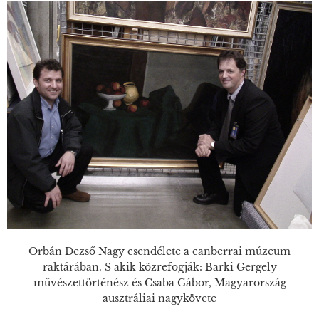
Orbán Dezső Nagy csendélete a canberrai múzeum
raktárában. S akik közrefogják: Barki Gergely
művészettörténész és Csaba Gábor, Magyarország
ausztráliai nagykövete