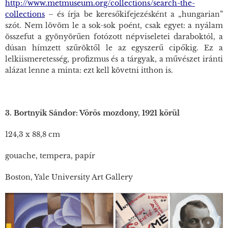
http://www.metmuseum.org/collections/search-the-
collections
– és írja be keresőkifejezésként a „hungarian”
szót. Nem lövöm le a sok-sok poént, csak egyet: a nyálam
összefut a gyönyörűen fotózott népviseletei daraboktól, a
dúsan hímzett szűröktől le az egyszerű cipőkig. Ez a
lelkiismeretesség, profizmus és a tárgyak, a művészet iránti
alázat lenne a minta: ezt kell követni itthon is.
3. Bortnyik Sándor: Vörös mozdony, 1921 körül
124,3 x 88,8 cm
gouache, tempera, papír
Boston, Yale University Art Gallery