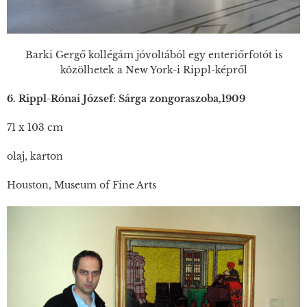
Barki Gergő kollégám jóvoltából egy enteriőrfotót is
közölhetek a New York-i Rippl-képről
6. Rippl-Rónai József: Sárga zongoraszoba,1909
71 x 103 cm
olaj, karton
Houston, Museum of Fine Arts