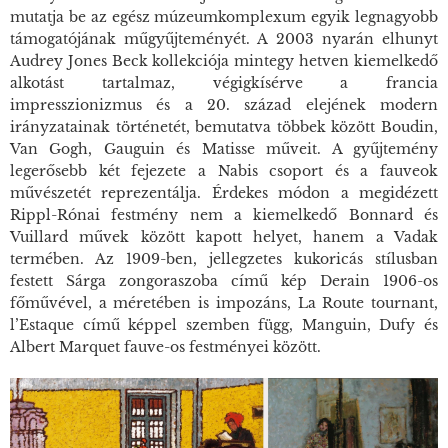
mutatja be az egész múzeumkomplexum egyik legnagyobb
támogatójának műgyűjteményét. A 2003 nyarán elhunyt
Audrey Jones Beck kollekciója mintegy hetven kiemelkedő
alkotást tartalmaz, végigkísérve a francia
impresszionizmus és a 20. század elejének modern
irányzatainak történetét, bemutatva többek között Boudin,
Van Gogh, Gauguin és Matisse műveit. A gyűjtemény
legerősebb két fejezete a Nabis csoport és a fauveok
művészetét reprezentálja. Érdekes módon a megidézett
Rippl-Rónai festmény nem a kiemelkedő Bonnard és
Vuillard művek között kapott helyet, hanem a Vadak
termében. Az 1909-ben, jellegzetes kukoricás stílusban
festett
Sárga zongoraszoba
című kép Derain 1906-os
főművével, a méretében is impozáns,
La Route tournant,
l’Estaque
című képpel szemben függ, Manguin, Dufy és
Albert Marquet fauve-os festményei között.