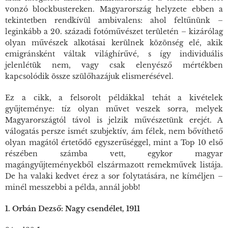
vonzó blockbustereken. Magyarország helyzete ebben a
tekintetben rendkívül ambivalens: ahol feltűnünk –
leginkább a 20. századi fotóművészet területén – kizárólag
olyan művészek alkotásai kerülnek közönség elé, akik
emigránsként váltak világhírűvé, s így individuális
jelenlétük nem, vagy csak elenyésző mértékben
kapcsolódik össze szülőhazájuk elismerésével.
Ez a cikk, a felsorolt példákkal tehát a kivételek
gyűjteménye: tíz olyan művet veszek sorra, melyek
Magyarországtól távol is jelzik művészetünk erejét. A
válogatás persze ismét szubjektív, ám félek, nem bővíthető
olyan magától értetődő egyszerűséggel, mint a Top 10 első
részében számba vett, egykor magyar
magángyűjteményekből elszármazott remekművek listája.
De ha valaki kedvet érez a sor folytatására, ne kíméljen –
minél messzebbi a példa, annál jobb!
1. Orbán Dezső: Nagy csendélet, 1911