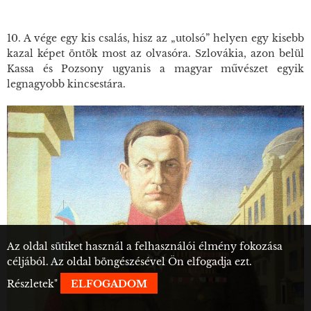
10. A vége egy kis csalás, hisz az „utolsó” helyen egy kisebb
kazal képet öntök most az olvasóra. Szlovákia, azon belül
Kassa és Pozsony ugyanis a magyar művészet egyik
legnagyobb kincsestára.
Az oldal sütiket használ a felhasználói élmény fokozása
céljából. Az oldal böngészésével Ön elfogadja ezt.
Részletek
"
ELFOGADOM