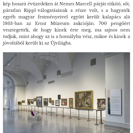
kép hosszú évtizedeken át Nemes Marcell párját ritkító, sőt,
páratlan Rippl-válogatásának a része volt, s a hagyaték
egyéb magyar festményeivel együtt került kalapács alá
1933-ban az Ernst Múzeum aukcióján. 700 pengőért
vesztegették, de hogy kinek érte meg, ma sajnos nem
tudjuk, mint ahogy az is a homályba vész, mikor és kinek a
jóvoltából került ki az Újvilágba.