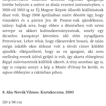
letétbe helyezte a művet az általa vezetett intézményben, s
1928-tól 1935-ig az Új Magyar Képtár állandó kiállításának
dísze volt. Hogy 1936 áprilisában miért döntött úgy, hogy
visszakéri és a párizsi Jeu de Paume-nak ajándékozza,
talány: hajlok arra, hogy ebben a döntésében volt némi
szerepe az akkori kultuszkormányzatnak, amely egy
dicstelen kampányt követően idő előtt nyugdíjazta
Petrovicsot. Lehet tehát, hogy elkeseredett bosszú, de talán
mégis inkább okos áldozat volt a távoli címre küldött
ajándék: elképzelhető, hogy az ex igazgató, aki nem
mellesleg remek ízlésű gyűjtő is volt, így akarta elősegíteni
Rippl művészetének külföldi sikerét. A tény azonban így is,
úgy is csupán annyi: a kép a Musée d'Orsay-ba került, és
sajnos többnyire a raktárban pihen.
8. Aba-Novák Vilmos: Kurtakocsma, 1930
110 x 98 cm