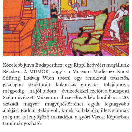
Közelebb jutva Budapesthez, egy Rippl kedvéért megállunk
Bécsben. A MUMOK, vagyis a Museum Moderner Kunst
Stiftung Ludwig Wien (bocs) egy rendkívül tetszetős,
gazdagon strukturált kukoricás enteriőr tulajdonosa,
mégpedig – ha jól tudom – évtizedekkel ezelőtt a budapesti
Szépművészeti Múzeummal cserélte. A kép korábban a 20.
századi magyar műgyűjtéstörténet egyik legnagyobb
alakjáé, Radnai Béláé volt, kinek kollekciója, illetve annak
még ma is lenyűgöző maradéka, a győri Városi Képtárban
tanulmányozható.