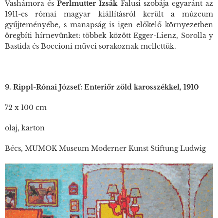
Vashámor
a és
Perlmutter Izsák
Falusi szobá
ja egyaránt az
1911-es római magyar kiállításról került a múzeum
gyűjteményébe, s manapság is igen előkelő környezetben
öregbíti hírnevünket: többek között Egger-Lienz, Sorolla y
Bastida és Boccioni művei sorakoznak mellettük.
9. Rippl-Rónai József: Enteriőr zöld karosszékkel, 1910
72 x 100 cm
olaj, karton
Bécs, MUMOK Museum Moderner Kunst Stiftung Ludwig