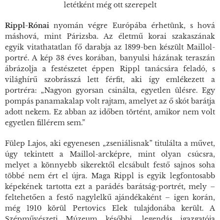
letétként még ott szerepelt
Rippl-Rónai
nyomán végre Európába érhetünk, s hová
máshová, mint Párizsba. Az életmű korai szakaszának
egyik vitathatatlan fő darabja az 1899-ben készült Maillol-
portré. A kép 38 éves korában, banyulsi házának teraszán
ábrázolja a festészetet éppen Rippl tanácsára feladó, s
világhírű szobrásszá lett férfit, aki így emlékezett a
portréra: „Nagyon gyorsan csinálta, egyetlen ülésre. Egy
pompás panamakalap volt rajtam, amelyet az ő skót barátja
adott nekem. Ez abban az időben történt, amikor nem volt
egyetlen fillérem sem.”
Fülep Lajos, aki egyenesen „zseniálisnak” titulálta a művet,
úgy tekintett a Maillol-arcképre, mint olyan csúcsra,
melyet a könnyebb sikerektől elcsábult festő sajnos soha
többé nem ért el újra. Maga Rippl is egyik legfontosabb
képekének tartotta ezt a parádés barátság-portrét, mely –
feltehetően a festő nagylelkű ajándékaként – igen korán,
még 1910 körül Pertovics Elek tulajdonába került. A
Szépművészeti Múzeum későbbi, legendás igazgatója