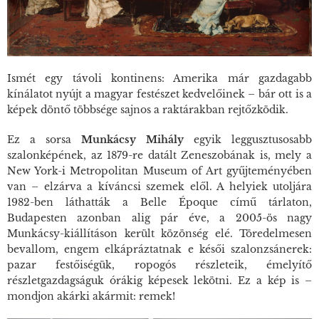
Ismét egy távoli kontinens: Amerika már gazdagabb
kínálatot nyújt a magyar festészet kedvelőinek – bár ott is a
képek döntő többsége sajnos a raktárakban rejtőzködik.
Ez a sorsa
Munkácsy Mihály
egyik leggusztusosabb
szalonképének, az 1879-re datált
Zeneszobá
nak is, mely a
New York-i Metropolitan Museum of Art gyűjteményében
van – elzárva a kíváncsi szemek elől. A helyiek utoljára
1982-ben láthatták a
Belle Époque
című tárlaton,
Budapesten azonban alig pár éve, a 2005-ös nagy
Munkácsy-kiállításon került közönség elé. Töredelmesen
bevallom, engem elkápráztatnak e késői szalonzsánerek:
pazar festőiségük, ropogós részleteik, émelyítő
részletgazdagságuk órákig képesek lekötni. Ez a kép is –
mondjon akárki akármit: remek!