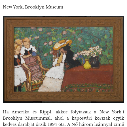
New York, Brooklyn Museum
Ha Amerika és Rippl, akkor folytassuk a New York-i
Brooklyn Museummal, ahol a kaposvári korszak egyik
kedves darabját őrzik 1994 óta. A
Nő három leánnyal
című