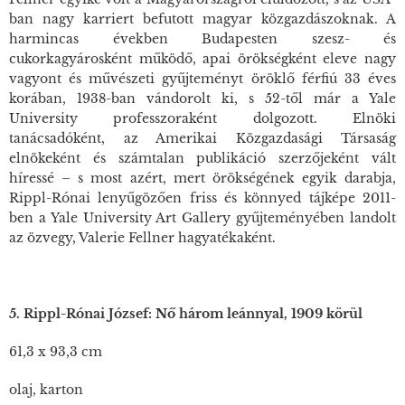
ban nagy karriert befutott magyar közgazdászoknak. A
harmincas években Budapesten szesz- és
cukorkagyárosként működő, apai örökségként eleve nagy
vagyont és művészeti gyűjteményt öröklő férfiú 33 éves
korában, 1938-ban vándorolt ki, s 52-től már a Yale
University professzoraként dolgozott. Elnöki
tanácsadóként, az Amerikai Közgazdasági Társaság
elnökeként és számtalan publikáció szerzőjeként vált
híressé – s most azért, mert örökségének egyik darabja,
Rippl-Rónai lenyűgözően friss és könnyed tájképe 2011-
ben a Yale University Art Gallery gyűjteményében landolt
az özvegy, Valerie Fellner hagyatékaként.
5. Rippl-Rónai József: Nő három leánnyal, 1909 körül
61,3 x 93,3 cm
olaj, karton