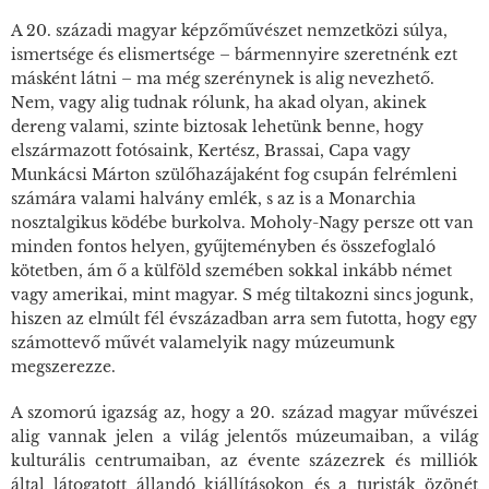
A 20. századi magyar képzőművészet nemzetközi súlya,
ismertsége és elismertsége – bármennyire szeretnénk ezt
másként látni – ma még szerénynek is alig nevezhető.
Nem, vagy alig tudnak rólunk, ha akad olyan, akinek
dereng valami, szinte biztosak lehetünk benne, hogy
elszármazott fotósaink, Kertész, Brassai, Capa vagy
Munkácsi Márton szülőhazájaként fog csupán felrémleni
számára valami halvány emlék, s az is a Monarchia
nosztalgikus ködébe burkolva. Moholy-Nagy persze ott van
minden fontos helyen, gyűjteményben és összefoglaló
kötetben, ám ő a külföld szemében sokkal inkább német
vagy amerikai, mint magyar. S még tiltakozni sincs jogunk,
hiszen az elmúlt fél évszázadban arra sem futotta, hogy egy
számottevő művét valamelyik nagy múzeumunk
megszerezze.
A szomorú igazság az, hogy a 20. század magyar művészei
alig vannak jelen a világ jelentős múzeumaiban, a világ
kulturális centrumaiban, az évente százezrek és milliók
által látogatott állandó kiállításokon és a turisták özönét