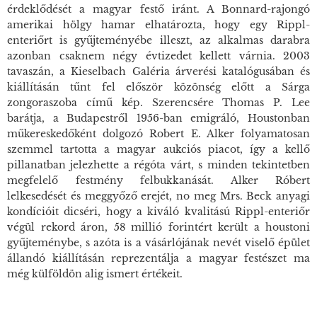
érdeklődését a magyar festő iránt. A Bonnard-rajongó
amerikai hölgy hamar elhatározta, hogy egy Rippl-
enteriőrt is gyűjteményébe illeszt, az alkalmas darabra
azonban csaknem négy évtizedet kellett várnia. 2003
tavaszán, a Kieselbach Galéria árverési katalógusában és
kiállításán tűnt fel először közönség előtt a
Sárga
zongoraszoba
című kép. Szerencsére Thomas P. Lee
barátja, a Budapestről 1956-ban emigráló, Houstonban
műkereskedőként dolgozó Robert E. Alker folyamatosan
szemmel tartotta a magyar aukciós piacot, így a kellő
pillanatban jelezhette a régóta várt, s minden tekintetben
megfelelő festmény felbukkanását. Alker Róbert
lelkesedését és meggyőző erejét, no meg Mrs. Beck anyagi
kondícióit dicséri, hogy a kiváló kvalitású Rippl-enteriőr
végül rekord áron, 58 millió forintért került a houstoni
gyűjteménybe, s azóta is a vásárlójának nevét viselő épület
állandó kiállításán reprezentálja a magyar festészet ma
még külföldön alig ismert értékeit.