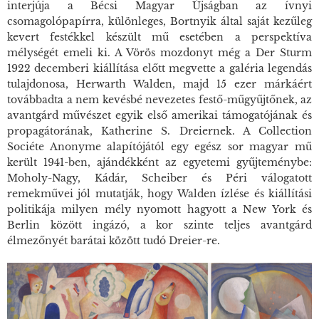
interjúja a Bécsi Magyar Újságban az ívnyi
csomagolópapírra, különleges, Bortnyik által saját kezűleg
kevert festékkel készült mű esetében a perspektíva
mélységét emeli ki. A
Vörös mozdony
t még a Der Sturm
1922 decemberi kiállítása előtt megvette a galéria legendás
tulajdonosa, Herwarth Walden, majd 15 ezer márkáért
továbbadta a nem kevésbé nevezetes festő-műgyűjtőnek, az
avantgárd művészet egyik első amerikai támogatójának és
propagátorának, Katherine S. Dreiernek. A
Collection
Sociéte Anonyme
alapítójától egy egész sor magyar mű
került 1941-ben, ajándékként az egyetemi gyűjteménybe:
Moholy-Nagy, Kádár, Scheiber és Péri válogatott
remekművei jól mutatják, hogy Walden ízlése és kiállítási
politikája milyen mély nyomott hagyott a New York és
Berlin között ingázó, a kor szinte teljes avantgárd
élmezőnyét barátai között tudó Dreier-re.