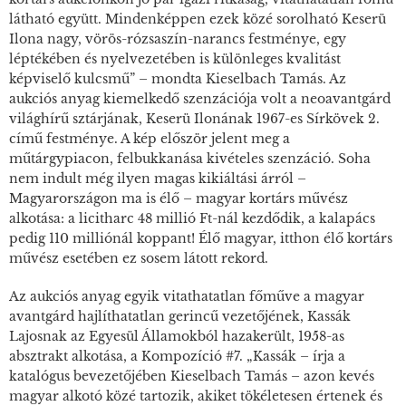
látható együtt. Mindenképpen ezek közé sorolható Keserü
Ilona nagy, vörös-rózsaszín-narancs festménye, egy
léptékében és nyelvezetében is különleges kvalitást
képviselő kulcsmű” – mondta Kieselbach Tamás. Az
aukciós anyag kiemelkedő szenzációja volt a neoavantgárd
világhírű sztárjának, Keserü Ilonának 1967-es
Sírkövek 2
.
című festménye. A kép először jelent meg a
műtárgypiacon, felbukkanása kivételes szenzáció. Soha
nem indult még ilyen magas kikiáltási árról –
Magyarországon ma is élő – magyar kortárs művész
alkotása: a licitharc 48 millió Ft-nál kezdődik, a kalapács
pedig 110 milliónál koppant! Élő magyar, itthon élő kortárs
művész esetében ez sosem látott rekord.
Az aukciós anyag egyik vitathatatlan főműve a magyar
avantgárd hajlíthatatlan gerincű vezetőjének, Kassák
Lajosnak az Egyesül Államokból hazakerült, 1958-as
absztrakt alkotása, a
Kompozíció #7
. „Kassák – írja a
katalógus bevezetőjében Kieselbach Tamás – azon kevés
magyar alkotó közé tartozik, akiket tökéletesen értenek és