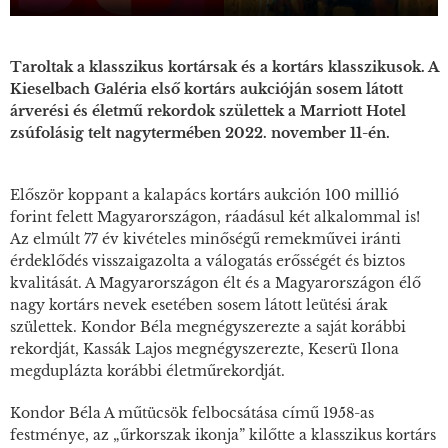
Taroltak a klasszikus kortársak és a kortárs klasszikusok. A
Kieselbach Galéria első kortárs aukcióján sosem látott
árverési és életmű rekordok születtek a Marriott Hotel
zsúfolásig telt nagytermében 2022. november 11-én.
Először koppant a kalapács kortárs aukción 100 millió
forint felett Magyarországon, ráadásul két alkalommal is!
Az elmúlt 77 év kivételes minőségű remekművei iránti
érdeklődés visszaigazolta a válogatás erősségét és biztos
kvalitását. A Magyarországon élt és a Magyarországon élő
nagy kortárs nevek esetében sosem látott leütési árak
születtek. Kondor Béla megnégyszerezte a saját korábbi
rekordját, Kassák Lajos megnégyszerezte, Keserü Ilona
megduplázta korábbi életműrekordját.
Kondor Béla
A műtücsök felbocsátása
című 1958-as
festménye, az „űrkorszak ikonja” kilőtte a klasszikus kortárs