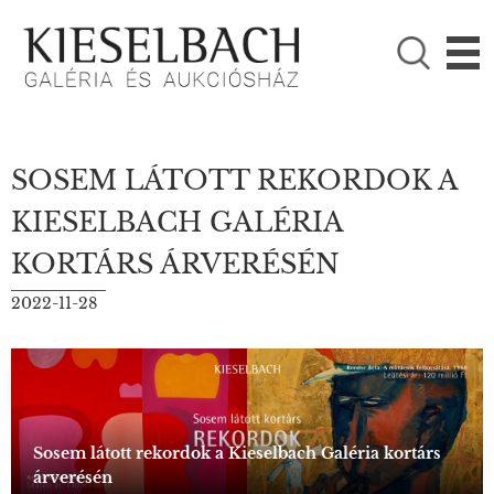
KÉRJÜK VÁLASSZON!

Festmények
Fotográfia
SOSEM LÁTOTT REKORDOK A
KIESELBACH GALÉRIA
KORTÁRS ÁRVERÉSÉN
2022-11-28
Sosem látott rekordok a Kieselbach Galéria kortárs
árverésén