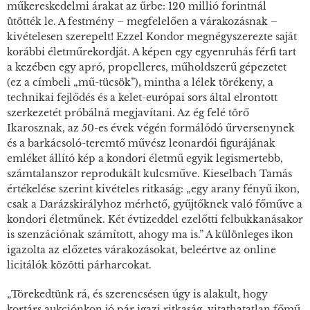
műkereskedelmi árakat az űrbe: 120 millió forintnál
ütötték le. A festmény – megfelelően a várakozásnak –
kivételesen szerepelt! Ezzel Kondor megnégyszerezte saját
korábbi életműrekordját. A képen egy egyenruhás férfi tart
a kezében egy apró, propelleres, műholdszerű gépezetet
(ez a címbeli „mű-tücsök”), mintha a lélek törékeny, a
technikai fejlődés és a kelet-európai sors által elrontott
szerkezetét próbálná megjavítani. Az ég felé törő
Ikarosznak, az 50-es évek végén formálódó űrversenynek
és a barkácsoló-teremtő művész leonardói figurájának
emléket állító kép a kondori életmű egyik legismertebb,
számtalanszor reprodukált kulcsműve. Kieselbach Tamás
értékelése szerint kivételes ritkaság: „egy arany fényű ikon,
csak a
Darázskirály
hoz mérhető, gyűjtőknek való főműve a
kondori életműnek. Két évtizeddel ezelőtti felbukkanásakor
is szenzációnak számított, ahogy ma is.” A különleges ikon
igazolta az előzetes várakozásokat, beleértve az online
licitálók közötti párharcokat.
„Törekedtünk rá, és szerencsésen úgy is alakult, hogy
kortárs aukciónkon jó pár igazi ritkaság, vitathatatlan főmű