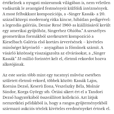
értékelnek a nyugati múzeumok világában is, nem véletlen
vadászták le avantgárd festményeit külföldi intézmények.
A most felbukkant kompozíciója, a »Singer Kassák« a 20.
század közepi modernség ritka kincse, hibátlan pedigrével:
a legendás galériás, Denise René 1960-as kiállításáról került
egy amerikai gyűjtőhöz, Singerhez Ohióba.” A szeszélyes
geometrikus formákból szerkesztett kompozíció a
Kieselbach Galéria első kortárs árverésének – kivételes
minőséget képviselő – anyagában is főműnek számít. A
vásárló közönség visszaigazolta az elvárásokat, a „Singer
Kassák” 55 millió forintért kelt el, életmű rekordot hozva
alkotójának.
Az este során több mint egy tucatnyi művész esetében
született életmű-rekord, többek között: Kassák Lajos,
Korniss Dezső, Keserü Ilona, Veszelszky Béla, Molnár
Sándor, Korga György stb. Óriási sikert ért el a Tandori
Dezső hagyatékából összeállított kollekció. Azt látjuk
nemzetközi példákból is, hogy a rangos gyűjteményekből
származó aukciós tételek kivételes eredményeket értnek el.