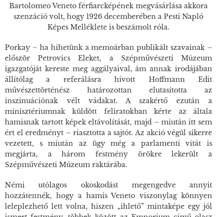
Bartolomeo Veneto férfiarcképének megvásárlása akkora
szenzáció volt, hogy 1926 decemberében a Pesti Napló
Képes Melléklete is beszámolt róla.
Porkay – ha hihetünk a memoárban publikált szavainak –
először Petrovics Eleket, a Szépművészeti Múzeum
igazgatóját kereste meg aggályaival, ám annak irodájában
állítólag a referálásra hívott Hoffmann Edit
művészettörténész határozottan elutasította az
inszinuációnak vélt vádakat. A szakértő ezután a
minisztériumnak küldött feliratokban kérte az általa
hamisnak tartott képek eltávolítását, majd – miután itt sem
ért el eredményt – riasztotta a sajtót. Az akció végül sikerre
vezetett, s miután az ügy még a parlamenti vitát is
megjárta, a három festmény örökre lekerült a
Szépművészeti Múzeum raktárába.
Némi utólagos okoskodást megengedve annyit
hozzátennék, hogy a hamis Veneto viszonylag könnyen
leleplezhető lett volna, hiszen „ihlető” mintaképe egy jól
ismert festmény, többek között az
Emporium
című olasz