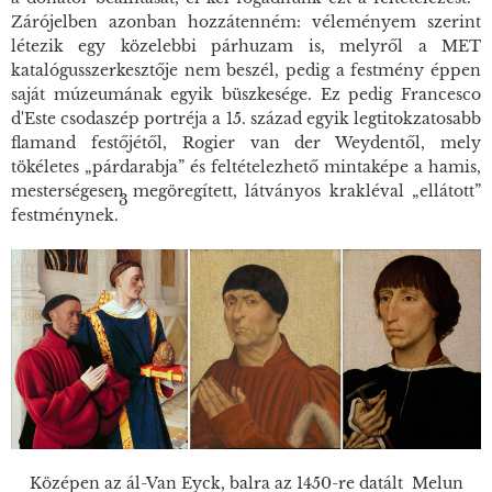
Zárójelben azonban hozzátenném: véleményem szerint
létezik egy közelebbi párhuzam is, melyről a MET
katalógusszerkesztője nem beszél, pedig a festmény éppen
saját múzeumának egyik büszkesége. Ez pedig Francesco
d'Este csodaszép portréja a 15. század egyik legtitokzatosabb
flamand festőjétől, Rogier van der Weydentől, mely
tökéletes „párdarabja” és feltételezhető mintaképe a hamis,
mesterségesen megöregített, látványos krakléval „ellátott”
3
festménynek.
Középen az ál-Van Eyck, balra az 1450-re datált Melun