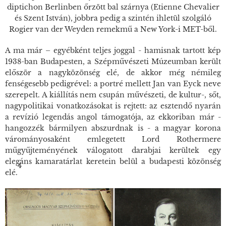
diptichon Berlinben őrzött bal szárnya (Etienne Chevalier
és Szent István), jobbra pedig a szintén ihletül szolgáló
Rogier van der Weyden remekmű a New York-i MET-ből.
A ma már – egyébként teljes joggal - hamisnak tartott kép
1938-ban Budapesten, a Szépművészeti Múzeumban került
először a nagyközönség elé, de akkor még némileg
fenségesebb pedigrével: a portré mellett Jan van Eyck neve
szerepelt. A kiállítás nem csupán művészeti, de kultur-, sőt,
nagypolitikai vonatkozásokat is rejtett: az esztendő nyarán
a revízió legendás angol támogatója, az ekkoriban már -
hangozzék bármilyen abszurdnak is - a magyar korona
várományosaként emlegetett Lord Rothermere
műgyűjteményének válogatott darabjai kerültek egy
elegáns kamaratárlat keretein belül a budapesti közönség
4
elé.