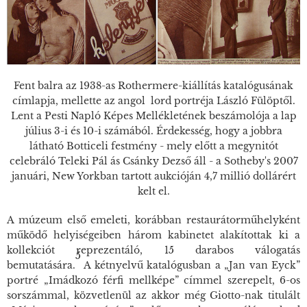
Fent balra az 1938-as Rothermere-kiállítás katalógusának
címlapja, mellette az angol lord portréja László Fülöptől.
Lent a Pesti Napló Képes Mellékletének beszámolója a lap
július 3-i és 10-i számából. Érdekesség, hogy a jobbra
látható Botticeli festmény - mely előtt a megynitót
celebráló Teleki Pál ás Csánky Dezső áll - a Sotheby's 2007
januári, New Yorkban tartott aukcióján 4,7 millió dollárért
kelt el.
A múzeum első emeleti, korábban restaurátorműhelyként
működő helyiségeiben három kabinetet alakítottak ki a
kollekciót reprezentáló, 15 darabos válogatás
5
bemutatására.
A kétnyelvű katalógusban a „Jan van Eyck”
portré „Imádkozó férfi mellképe” címmel szerepelt, 6-os
sorszámmal, közvetlenül az akkor még Giotto-nak titulált