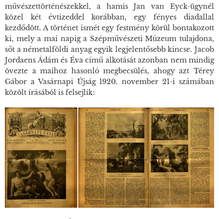
művészettörténészekkel, a hamis Jan van Eyck-ügynél
közel két évtizeddel korábban, egy fényes diadallal
kezdődött. A történet ismét egy festmény körül bontakozott
ki, mely a mai napig a Szépművészeti Múzeum tulajdona,
sőt a németalföldi anyag egyik legjelentősebb kincse. Jacob
Jordaens
Ádám és Éva
című alkotását azonban nem mindig
övezte a maihoz hasonló megbecsülés, ahogy azt Térey
Gábor a Vasárnapi Újság 1920. november 21-i számában
közölt írásából is felsejlik: