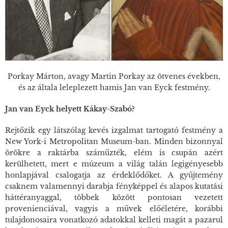
Porkay Márton, avagy Martin Porkay az ötvenes években,
és az általa leleplezett hamis Jan van Eyck festmény.
Jan van Eyck helyett Kákay-Szabó?
Rejtőzik egy látszólag kevés izgalmat tartogató festmény a
New York-i Metropolitan Museum-ban. Minden bizonnyal
örökre a raktárba száműzték, elém is csupán azért
kerülhetett, mert e múzeum a világ talán legigényesebb
honlapjával csalogatja az érdeklődőket. A gyűjtemény
csaknem valamennyi darabja fényképpel és alapos kutatási
háttéranyaggal, többek között pontosan vezetett
provenienciával, vagyis a művek előéletére, korábbi
tulajdonosaira vonatkozó adatokkal kelleti magát a pazarul