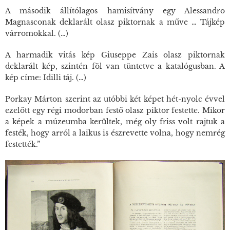
A második állítólagos hamisítvány egy Alessandro
Magnasconak deklarált olasz piktornak a műve … Tájkép
várromokkal. (…)
A harmadik vitás kép Giuseppe Zais olasz piktornak
deklarált kép, szintén föl van tüntetve a katalógusban. A
kép címe: Idilli táj. (…)
Porkay Márton szerint az utóbbi két képet hét-nyolc évvel
ezelőtt egy régi modorban festő olasz piktor festette. Mikor
a képek a múzeumba kerültek, még oly friss volt rajtuk a
festék, hogy arról a laikus is észrevette volna, hogy nemrég
festették.”