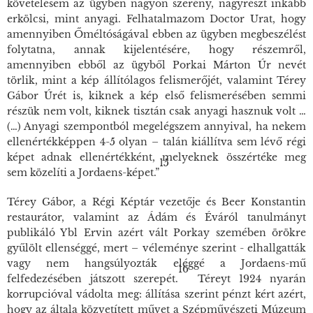
követelésem az ügyben nagyon szerény, nagyrészt inkább
erkölcsi, mint anyagi. Felhatalmazom Doctor Urat, hogy
amennyiben Őméltóságával ebben az ügyben megbeszélést
folytatna, annak kijelentésére, hogy részemről,
amennyiben ebből az ügyből Porkai Márton Úr nevét
törlik, mint a kép állítólagos felismerőjét, valamint Térey
Gábor Úrét is, kiknek a kép első felismerésében semmi
részük nem volt, kiknek tisztán csak anyagi hasznuk volt …
(…) Anyagi szempontból megelégszem annyival, ha nekem
ellenértékképpen 4-5 olyan – talán kiállítva sem lévő régi
képet adnak ellenértékként, melyeknek összértéke meg
15
sem közelíti a Jordaens-képet.”
Térey Gábor, a Régi Képtár vezetője és Beer Konstantin
restaurátor, valamint az
Ádám és Évá
ról tanulmányt
publikáló Ybl Ervin azért vált Porkay szemében örökre
gyűlölt ellenséggé, mert – véleménye szerint - elhallgatták
vagy nem hangsúlyozták eléggé a Jordaens-mű
16
felfedezésében játszott szerepét.
Téreyt 1924 nyarán
korrupcióval vádolta meg: állítása szerint pénzt kért azért,
hogy az általa közvetített művet a Szépművészeti Múzeum