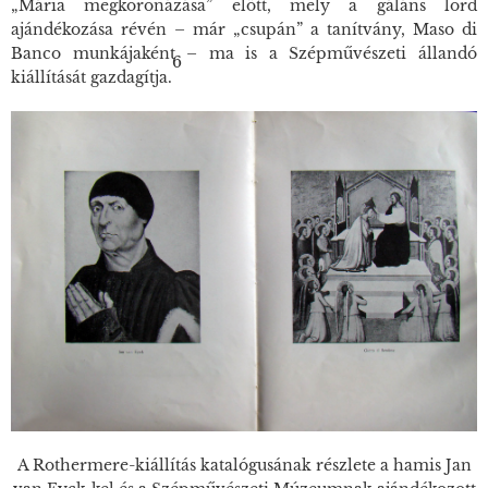
„Mária megkoronázása” előtt, mely a gáláns lord
ajándékozása révén – már „csupán” a tanítvány, Maso di
Banco munkájaként – ma is a Szépművészeti állandó
6
kiállítását gazdagítja.
A Rothermere-kiállítás katalógusának részlete a hamis Jan