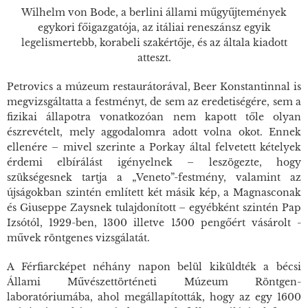
Wilhelm von Bode, a berlini állami műgyűjtemények
egykori főigazgatója, az itáliai reneszánsz egyik
legelismertebb, korabeli szakértője, és az általa kiadott
atteszt.
Petrovics a múzeum restaurátorával, Beer Konstantinnal is
megvizsgáltatta a festményt, de sem az eredetiségére, sem a
fizikai állapotra vonatkozóan nem kapott tőle olyan
észrevételt, mely aggodalomra adott volna okot. Ennek
ellenére – mivel szerinte a Porkay által felvetett kételyek
érdemi elbírálást igényelnek – leszögezte, hogy
szükségesnek tartja a „Veneto”-festmény, valamint az
újságokban szintén említett két másik kép, a Magnasconak
és Giuseppe Zaysnek tulajdonított – egyébként szintén Pap
Izsótól, 1929-ben, 1300 illetve 1500 pengőért vásárolt -
művek röntgenes vizsgálatát.
A
Férfiarckép
et néhány napon belül kiküldték a bécsi
Állami Művészettörténeti Múzeum Röntgen-
laboratóriumába, ahol megállapították, hogy az egy 1600