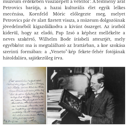
múzeum érdekében visszalépett a vételtől”. A festmény árát
Petrovics barátja, a hazai kulturális élet egyik lelkes
mecénása, Kornfeld Móric előlegezte meg, melyet
Petrovics pár év alatt fizetett vissza, a múzeum dolgozóinak
jövedelméből kigazdálkodva a kívánt összeget. Az iratból
kiderül, hogy az eladó, Pap Izsó a képhez mellékelte a
neves szakértő, Wilhelm Bode írásbeli attesztjét, mely
egyébként ma is megtalálható az Irattárban, a kor szokása
szerinti formában: a „Veneto”-kép fekete-fehér fotójának
hátoldalára, sajátkezűleg írva.