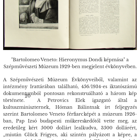
"Bartolomeo Veneto: Hieronymus Dondi képmása" a
Szépművészeti Múzeum 1929-ben megjelent évkönyvében.
A Szépművészeti Múzeum Évkönyveiből, valamint az
intézmény Irattárában található, 456/1934-es iktatószámú
dokumentumból pontosan rekonstruálható a három kép
20
története.
A Petrovics Elek igazgató által a
kultuszminiszternek, Hóman Bálintnak írt feljegyzés
szerint Bartolomeo Veneto férfiarcképét a múzeum 1926-
ban, Pap Izsó budapesti műkereskedőtől vette meg, az
eredetileg kért 5000 dollárt lealkudva, 3500 dollárért,
„miután Glück Frigyes, aki szintén pályázott a képre, a