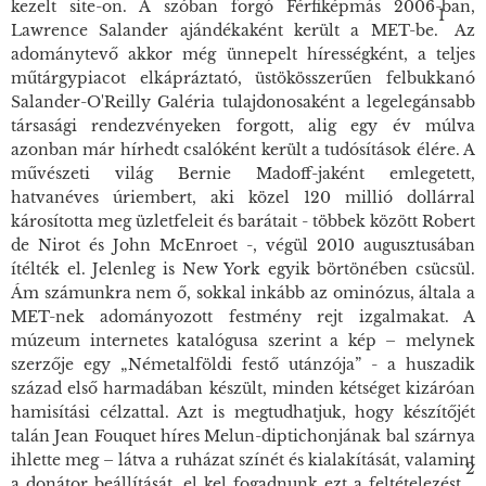
kezelt site-on. A szóban forgó
Férfiképmás
2006-ban,
1
Lawrence Salander ajándékaként került a MET-be.
Az
adománytevő akkor még ünnepelt hírességként, a teljes
műtárgypiacot elkápráztató, üstökösszerűen felbukkanó
Salander-O'Reilly Galéria tulajdonosaként a legelegánsabb
társasági rendezvényeken forgott, alig egy év múlva
azonban már hírhedt csalóként került a tudósítások élére. A
művészeti világ Bernie Madoff-jaként emlegetett,
hatvanéves úriembert, aki közel 120 millió dollárral
károsította meg üzletfeleit és barátait - többek között Robert
de Nirot és John McEnroet -, végül 2010 augusztusában
ítélték el. Jelenleg is New York egyik börtönében csücsül.
Ám számunkra nem ő, sokkal inkább az ominózus, általa a
MET-nek adományozott festmény rejt izgalmakat. A
múzeum internetes katalógusa szerint a kép – melynek
szerzője egy „Németalföldi festő utánzója” - a huszadik
század első harmadában készült, minden kétséget kizáróan
hamisítási célzattal. Azt is megtudhatjuk, hogy készítőjét
talán Jean Fouquet híres Melun-diptichonjának bal szárnya
ihlette meg – látva a ruházat színét és kialakítását, valamint
2
a donátor beállítását, el kel fogadnunk ezt a feltételezést.