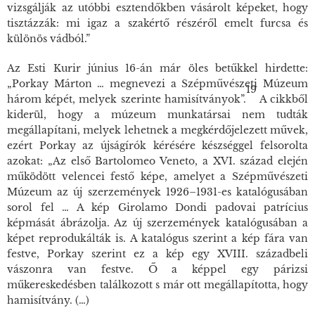
vizsgálják az utóbbi esztendőkben vásárolt képeket, hogy
tisztázzák: mi igaz a szakértő részéről emelt furcsa és
különös vádból.”
Az Esti Kurir június 16-án már öles betűkkel hirdette:
„Porkay Márton … megnevezi a Szépművészeti Múzeum
19
három képét, melyek szerinte hamisítványok”.
A cikkből
kiderül, hogy a múzeum munkatársai nem tudták
megállapítani, melyek lehetnek a megkérdőjelezett művek,
ezért Porkay az újságírók kérésére készséggel felsorolta
azokat: „Az első Bartolomeo Veneto, a XVI. század elején
működött velencei festő képe, amelyet a Szépművészeti
Múzeum az új szerzemények 1926–1931-es katalógusában
sorol fel … A kép Girolamo Dondi padovai patrícius
képmását ábrázolja. Az új szerzemények katalógusában a
képet reprodukálták is. A katalógus szerint a kép fára van
festve, Porkay szerint ez a kép egy XVIII. századbeli
vászonra van festve. Ő a képpel egy párizsi
műkereskedésben találkozott s már ott megállapította, hogy
hamisítvány. (…)