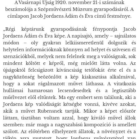
A Vasárnapi Újság 1920. november 21-i számának
beszámolója a Szépművészeti Múzeum gyarapodásáról. A
címlapon Jacob Jordaens Ádám és Éva című festménye.
„Régi képtárunk gyarapodásának fénypontja Jacob
Jordaens Ádám és Éva képe. A napisajtó, amely – sajnálatos
módon – oly gyakran lelkiismeretlenül dolgozik és
helytelen információknak könnyen ad helyet és szívesen él
szenzációkból, melyek nem felelnek meg a valóságnak, sok
mindent költött e képről, még mielőtt látta volna. Az
újságoktól felcsigázott kíváncsiság tetőfokát érte el és a
nagyközönség beözönlött a kép kiakasztása alkalmával,
hogy a sokat rágalmazott művet láthassa. A vitatkozás
hullámai hamarosan lecsendesedtek és a legtisztább
műélvezet elől eltűntek. Ma egy embert sem találunk, aki a
Jordaens kép valódiságát kétségbe vonná, kivéve azokat,
akik a művet Rubensnek tartják. Mikor a képet először
láttam, tisztában voltam azzal, hogy kiváló művel állok
szemben: már maga a nagyszabású kompozíció is amellett
szólott. Az előtérben elhelyezett állatok, a növényzet és a
tájkép arra mutatott, hogy Jordaens művészetével van