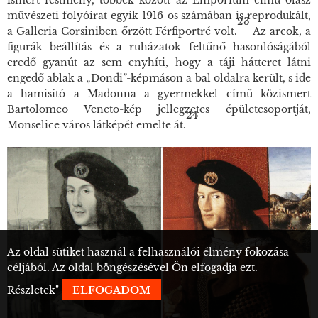
művészeti folyóirat egyik 1916-os számában is reprodukált,
23
a Galleria Corsiniben őrzött
Férfiportré
volt.
Az arcok, a
figurák beállítás és a ruházatok feltűnő hasonlóságából
eredő gyanút az sem enyhíti, hogy a táji hátteret látni
engedő ablak a „Dondi”-képmáson a bal oldalra került, s ide
a hamisító a
Madonna a gyermekkel
című közismert
Bartolomeo Veneto-kép jellegzetes épületcsoportját,
24
Monselice város látképét emelte át.
Az oldal sütiket használ a felhasználói élmény fokozása
céljából. Az oldal böngészésével Ön elfogadja ezt.
Részletek
"
ELFOGADOM