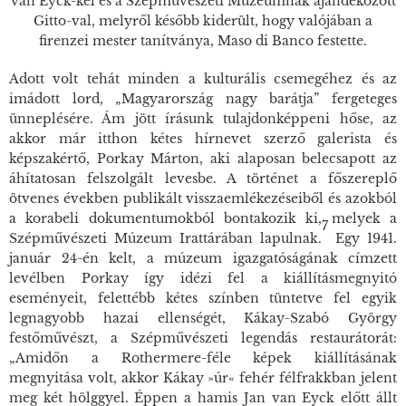
van Eyck-kel és a Szépművészeti Múzeumnak ajándékozott
Gitto-val, melyről később kiderült, hogy valójában a
firenzei mester tanítványa, Maso di Banco festette.
Adott volt tehát minden a kulturális csemegéhez és az
imádott lord, „Magyarország nagy barátja” fergeteges
ünneplésére. Ám jött írásunk tulajdonképpeni hőse, az
akkor már itthon kétes hírnevet szerző galerista és
képszakértő, Porkay Márton, aki alaposan belecsapott az
áhítatosan felszolgált levesbe. A történet a főszereplő
ötvenes években publikált visszaemlékezéseiből és azokból
a korabeli dokumentumokból bontakozik ki, melyek a
7
Szépművészeti Múzeum Irattárában lapulnak.
Egy 1941.
január 24-én kelt, a múzeum igazgatóságának címzett
levélben Porkay így idézi fel a kiállításmegnyitó
eseményeit, felettébb kétes színben tüntetve fel egyik
legnagyobb hazai ellenségét, Kákay-Szabó György
festőművészt, a Szépművészeti legendás restaurátorát:
„Amidőn a Rothermere-féle képek kiállításának
megnyitása volt, akkor Kákay »úr« fehér félfrakkban jelent
meg két hölggyel. Éppen a hamis Jan van Eyck előtt állt