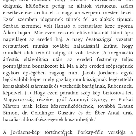
dolgunk, különösen pedig az állatok virtuozus, széles
ecsetkezelése árulta el a nagy antwerpeni mester kezét.
Ezzel szemben idegennek tűntek fel az alakok típusai.
Szabad szemmel volt látható a restaurátor keze nyoma
Ádám haján. Már ezen résznek eltávolításánál látott újra
napvilágot az eredeti haj. A nagy óvatossággal vezetett
restaurátori munka további haladásánál kitűnt, hogy
mindkét alak tetőtől talpig át volt festve. A megmásító
átfestés eltávolítása után az eredeti festmény teljes
pompájában bontakozott ki. Ma a kép eredeti szépségének
egykori épségében ragyog mint Jacob Jordaens egyik
legkiválóbb képe, mely gazdag munkásságának legérettebb
korszakából származik és vetekedik barátjának, Rubensnek,
képeivel. (…) Hogy ezen páratlan szép kép biztosítva lett
Magyarország részére, gróf Apponyi György és Porkai
Márton urak lelkes közreműködésének, továbbá Krausz
Simon, dr. Goldfinger Gusztáv és dr. Éber Antal urak
hazafias áldozatkészségének köszönhetjük.”
A Jordaens-kép történetének Porkay-féle verziója a
11