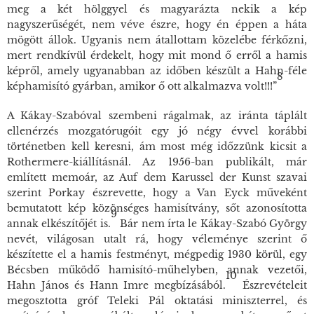
meg a két hölggyel és magyarázta nekik a kép
nagyszerűségét, nem véve észre, hogy én éppen a háta
mögött állok. Ugyanis nem átallottam közelébe férkőzni,
mert rendkívül érdekelt, hogy mit mond ő erről a hamis
képről, amely ugyanabban az időben készült a Hahn-féle
8
képhamisító gyárban, amikor ő ott alkalmazva volt!!!”
A Kákay-Szabóval szembeni rágalmak, az iránta táplált
ellenérzés mozgatórugóit egy jó négy évvel korábbi
történetben kell keresni, ám most még időzzünk kicsit a
Rothermere-kiállításnál. Az 1956-ban publikált, már
említett memoár, az
Auf dem Karussel der Kunst
szavai
szerint Porkay észrevette, hogy a Van Eyck műveként
bemutatott kép közönséges hamisítvány, sőt azonosította
9
annak elkészítőjét is.
Bár nem írta le Kákay-Szabó György
nevét, világosan utalt rá, hogy véleménye szerint ő
készítette el a hamis festményt, mégpedig 1930 körül, egy
Bécsben működő hamisító-műhelyben, annak vezetői,
10
Hahn János és Hann Imre megbízásából.
Észrevételeit
megosztotta gróf Teleki Pál oktatási miniszterrel, és