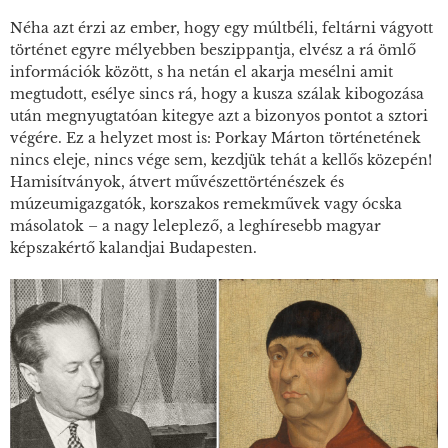
Néha azt érzi az ember, hogy egy múltbéli, feltárni vágyott
történet egyre mélyebben beszippantja, elvész a rá ömlő
információk között, s ha netán el akarja mesélni amit
megtudott, esélye sincs rá, hogy a kusza szálak kibogozása
után megnyugtatóan kitegye azt a bizonyos pontot a sztori
végére. Ez a helyzet most is: Porkay Márton történetének
nincs eleje, nincs vége sem, kezdjük tehát a kellős közepén!
Hamisítványok, átvert művészettörténészek és
múzeumigazgatók, korszakos remekművek vagy ócska
másolatok – a nagy leleplező, a leghíresebb magyar
képszakértő kalandjai Budapesten.