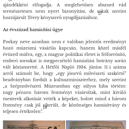
ajándékként elfogadja. A meglehetősen abszurd vád
természetesen nem nyert bizonyítást, de sokak szerint
17
hozzájárult Térey kényszerű nyugdíjazásához.
Az évszázad hamisítási ügye
Porkay neve azonban nem e valóban jelentős eredményt
hozó múzeumi vásárlás kapcsán, hanem közel másfél
évtized múlva, egy, a magyar politikai életet is felforrósító,
emberi sorsokat is megpecsételő hamisítási botrány során
vált közismertté. A
Hétfői Napló
1934. június 11-i száma
arról számolt be, hogy „egy jónevű művészeti szakértő”
beadványban fordult a kultuszminiszterhez, mely szerint
„a Szépművészeti Múzeumban egy súlyos hiba történt:
nagy pénzen három festményt vásároltak, mint kiváló
mesterek alkotását vették a képeket, holott mind a három
festmény csak jól sikerült, de közönséges hamisítvány és
18
teljesen értéktelen”.