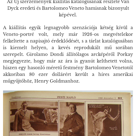
Az Új szerzemények kiállítás katalógusának részlete Van
Dyck eredeti és Bartolomeo Veneto hamisnak bizonyult
képével.
A kiállítás egyik legnagyobb szenzációja kétség kívül a
Veneto-portré volt, mely már 1926-os megvételekor
felkeltette a napisajtó érdeklődését, s a tárlat katalógusában
is kiemelt helyen, a kevés reprodukált mű sorában
szerepelt. Girolamo Dondi állítólagos arcképéről Porkay
megjegyezte, hogy már az ára is gyanút kelthetett volna,
hiszen egy hasonló méretű festmény Bartolomeo Venetotól
akkoriban 80 ezer dollárért került a híres amerikai
műgyűjtőhöz, Henry Goldmanhoz.