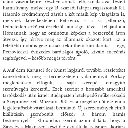
utáni vászonképre, részben annak felhasználásával festett
hamisítvány, melyet egy 15. századi falapra ragasztottak fel.
Hasonló eredménnyel zárult a két másik kép vizsgálata is,
melynek következtében Petrovics – a rá jellemző,
fedhetetlen erkölcsi érzékről tanúságot téve – felajánlotta
Hómannak, hogy az ominózus képeket a beszerzési áron
átveszi, így térítve meg az államnak okozott kárt. Ez a
felettébb nobilis gesztusnak tekinthető kártalanítás – egy,
Petroviccsal évtizedes barátságot ápoló, kiváló mecénás
21
segítségével – később meg is történt.
A
Auf dem Karussel der Kunst
lapjairól további részleteket
ismerhetünk meg – természetesen valamennyit Porkay
meglehetősen elfogult, a saját szerepét felnagyító
szemüvegén keresztül. Ezek szerint a hosszabb amerikai
tartózkodás után ismét Budapesten letelepedő műkereskedő
a Szépművészeti Múzeum 1931-es, a megelőző öt esztendő
legjelentősebb vásárlásait bemutató,
Új szerzemények
című
kiállításán szembesült először a három hamis
22
festménnyel.
Elmondása szerint azonnal látta, hogy a
Zays és a Magnasco készítője egy általa is ismert, kortárs