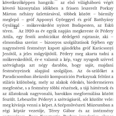
következőképpen hangzik:
az első világháború végét
követő bizonytalan időkben a frissen leszerelt Porkay
Márton néhány üzlettársával, többek között – bármily
meglepő – gróf Apponyi Györggyel és gróf Batthyány
Gyulával - műkereskedést nyitott Budapesten, az Eskü
12
téren.
Az 1920-as év egyik napján megkereste őt Pédery
Attila, egy festői ambíciókat dédelgető rajztanár, aki –
elmondása szerint – bizonyos szolgáltatások fejében egy
nagyméretű festményt kapott ajándékba gróf Karácsonyi
Jenőtől, a jeles műgyűjtőtől. Pédery meg akarta tudni a
műkereskedőtől, ér-e valamit a kép, vagy nyugodt szívvel
szétvághatja azt négy darabba, hogy saját, majdani
festményeinek alapjául szolgáljon. Az ős-szülőket a
Paradicsomban ábrázoló kompozíción Porkaynak feltűnt a
stiláris különbség, mely az alakok édeskés, biedermeieres
megfestése, s a festmény többi részének, a táji háttérnek és
az állatoknak nagyvonalú, barokkos megformálása között
feszült. Lebeszélte Péderyt a szétvágásról, sőt közölte vele:
meg kívánja venni a képet. A Szépművészeti Múzeumban a
régi képtár vezetője, Térey Gábor és az intézmény