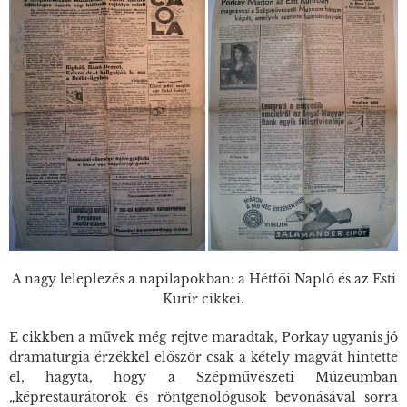
A nagy leleplezés a napilapokban: a Hétfői Napló és az Esti
Kurír cikkei.
E cikkben a művek még rejtve maradtak, Porkay ugyanis jó
dramaturgia érzékkel először csak a kétely magvát hintette
el, hagyta, hogy a Szépművészeti Múzeumban
„képrestaurátorok és röntgenológusok bevonásával sorra