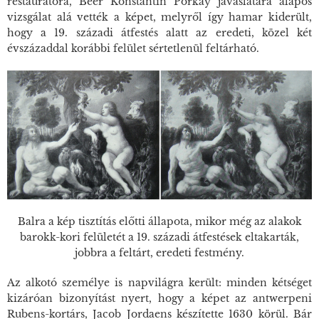
restaurátora, Beer Konstantin Porkay javaslatára alapos
vizsgálat alá vették a képet, melyről így hamar kiderült,
hogy a 19. századi átfestés alatt az eredeti, közel két
évszázaddal korábbi felület sértetlenül feltárható.
Balra a kép tisztítás előtti állapota, mikor még az alakok
barokk-kori felületét a 19. századi átfestések eltakarták,
jobbra a feltárt, eredeti festmény.
Az alkotó személye is napvilágra került: minden kétséget
kizáróan bizonyítást nyert, hogy a képet az antwerpeni
Rubens-kortárs, Jacob Jordaens készítette 1630 körül. Bár