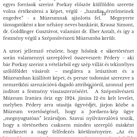
egyes források szerint Porkay először külföldön szerette
volna értékesíteni a képet, végül - „hazafias érzelmeinek
13
engedve” - a Múzeumnak ajánlotta fel.
Megnyerte
támogatóként a kor néhány neves bankárát, Krausz Simont,
dr. Goldfinger Gusztávot, valamint dr. Éber Antalt, és így a
festmény végül a Szépművészeti Múzeumba került.
A sztori jellemző részlete, hogy hősünk e sikertörténet
során valamennyi szereplővel összeveszett: Pédery – aki
bár Porkay szerint a vételárból egy szép villát és tekintélyes
szőlőföldet vásárolt – meglátva a letisztított és a
Múzeumban kiállított képet, és persze tudomást szerezve a
nemzetközi szenzációvá dagadó attribúcióról, azonnal pert
14
indított a festmény visszaszerzéséért.
A Szépművészeti
Múzeum Irattára őriz egy 1924. június 12-én kelt levelet,
melyben Pédery arra utasítja ügyvédjét, járjon közbe a
Múzeum vezetőségénél, hogy a Jordaens-kép ügye
„megnyugtatóan” lezáruljon. Szavai nyilvánvalóvá teszik,
hogy a történetben csaknem minden szereplő másként
emlékezett a nagy felfedezés körülményeire. „Az én