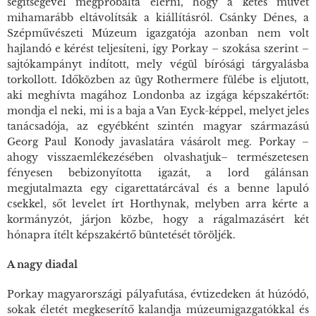
segítségével megpróbálta elérni, hogy a kétes művet
mihamarább eltávolítsák a kiállításról. Csánky Dénes, a
Szépművészeti Múzeum igazgatója azonban nem volt
hajlandó e kérést teljesíteni, így Porkay – szokása szerint –
sajtókampányt indított, mely végül bírósági tárgyalásba
torkollott. Időközben az ügy Rothermere fülébe is eljutott,
aki meghívta magához Londonba az izgága képszakértőt:
mondja el neki, mi is a baja a Van Eyck-képpel, melyet jeles
tanácsadója, az egyébként szintén magyar származású
Georg Paul Konody javaslatára vásárolt meg. Porkay –
ahogy visszaemlékezésében olvashatjuk– természetesen
fényesen bebizonyította igazát, a lord gálánsan
megjutalmazta egy cigarettatárcával és a benne lapuló
csekkel, sőt levelet írt Horthynak, melyben arra kérte a
kormányzót, járjon közbe, hogy a rágalmazásért két
hónapra ítélt képszakértő büntetését töröljék.
A nagy diadal
Porkay magyarországi pályafutása, évtizedeken át húzódó,
sokak életét megkeserítő kalandja múzeumigazgatókkal és