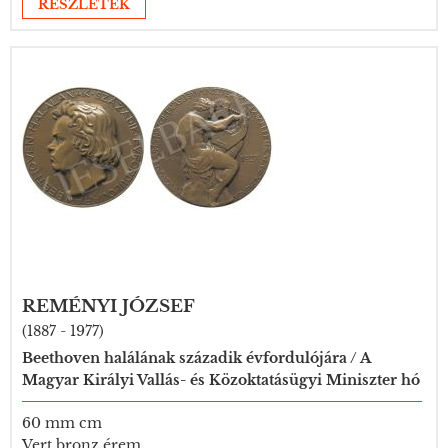
RÉSZLETEK
REMÉNYI JÓZSEF
(1887 - 1977)
Beethoven halálának századik évfordulójára / A
Magyar Királyi Vallás- és Közoktatásügyi Miniszter hó
60 mm cm
Vert bronz érem