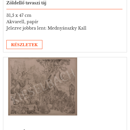
Zöldellő tavaszi táj
31,5 x 47 cm
Akvarell, papír
Jelezve jobbra lent: Mednyánszky Kall
RÉSZLETEK