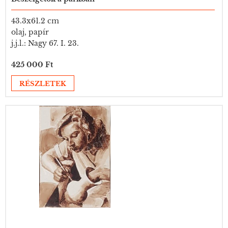
43.3x61.2 cm
olaj, papír
j.j.l.: Nagy 67. I. 23.
425 000 Ft
RÉSZLETEK