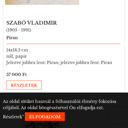
SZABÓ VLADIMIR
(1905 - 1991)
Piran
14x18,5 cm
toll, papír
Jelezve jobbra lent: Piran; jelezve jobbra fent: Piran
57 000 Ft
RÉSZLETEK
Az oldal sütiket használ a felhasználói élmény fokozása
céljából. Az oldal böngészésével Ön elfogadja ezt.
Részletek
"
ELFOGADOM