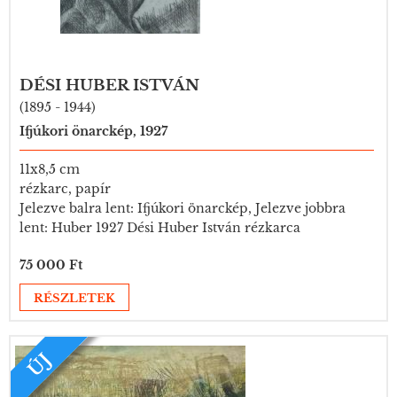
DÉSI HUBER ISTVÁN
(1895 - 1944)
Ifjúkori önarckép, 1927
11x8,5 cm
rézkarc, papír
Jelezve balra lent: Ifjúkori önarckép, Jelezve jobbra
lent: Huber 1927 Dési Huber István rézkarca
75 000 Ft
RÉSZLETEK
ÚJ