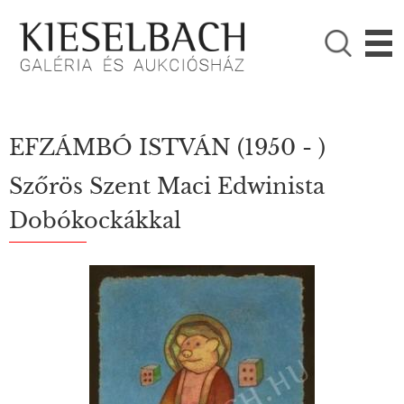
KÉRJÜK VÁLASSZON!

Festmények
Fotográfia
EFZÁMBÓ ISTVÁN
(1950 - )
Szőrös Szent Maci Edwinista
Dobókockákkal