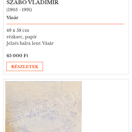
SZABÓ VLADIMIR
(1905 - 1991)
Vásár
49 x 58 cm
rézkarc, papír
Jelzés balra lent: Vásár
65 000 Ft
RÉSZLETEK