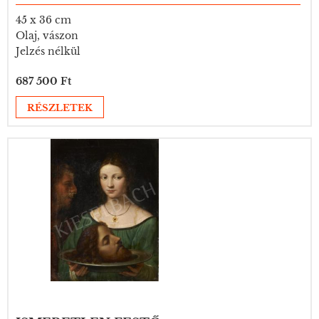
45 x 36 cm
Olaj, vászon
Jelzés nélkül
687 500 Ft
RÉSZLETEK