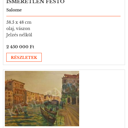
ISMERETLEN FESTŐ
Salome
58.5 x 48 cm
olaj, vászon
Jelzés nélkül
2 450 000 Ft
RÉSZLETEK