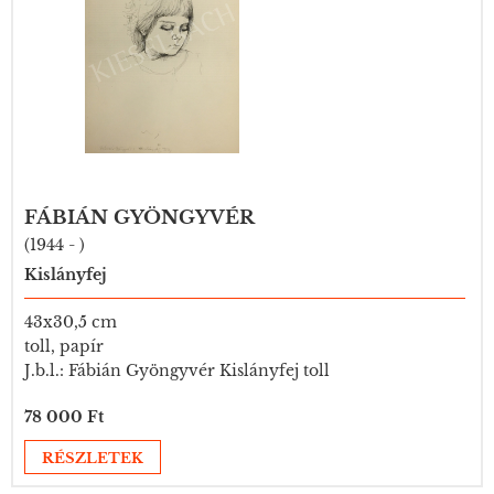
FÁBIÁN GYÖNGYVÉR
(1944 - )
Kislányfej
43x30,5 cm
toll, papír
J.b.l.: Fábián Gyöngyvér Kislányfej toll
78 000 Ft
RÉSZLETEK