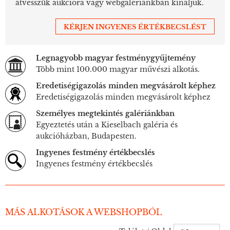
átvesszük aukcióra vagy webgalériánkban kínáljuk.
KÉRJEN INGYENES ÉRTÉKBECSLÉST
Legnagyobb magyar festménygyűjtemény
Több mint 100.000 magyar művészi alkotás.
Eredetiségigazolás minden megvásárolt képhez
Eredetiségigazolás minden megvásárolt képhez
Személyes megtekintés galériánkban
Egyeztetés után a Kieselbach galéria és
aukcióházban, Budapesten.
Ingyenes festmény értékbecslés
Ingyenes festmény értékbecslés
MÁS ALKOTÁSOK A WEBSHOPBÓL