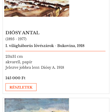
DIÓSY ANTAL
(1895 - 1977)
I. világháborús lövészárok - Bukovina, 1918
23x31 cm
akvarell, papír
Jelezve jobbra lent: Diósy A. 1918
145 000 Ft
RÉSZLETEK