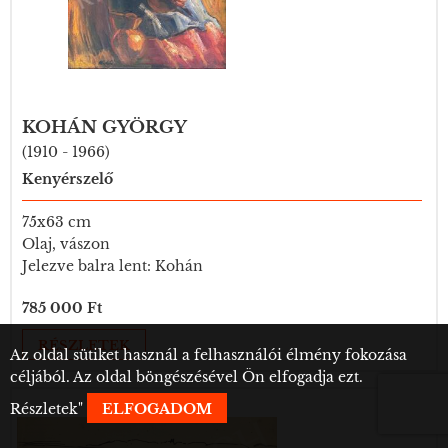
KOHÁN GYÖRGY
(1910 - 1966)
Kenyérszelő
75x63 cm
Olaj, vászon
Jelezve balra lent: Kohán
785 000 Ft
RÉSZLETEK
Az oldal sütiket használ a felhasználói élmény fokozása
céljából. Az oldal böngészésével Ön elfogadja ezt.
Részletek
"
ELFOGADOM