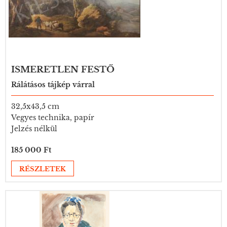
ISMERETLEN FESTŐ
Rálátásos tájkép várral
32,5x43,5 cm
Vegyes technika, papír
Jelzés nélkül
185 000 Ft
RÉSZLETEK