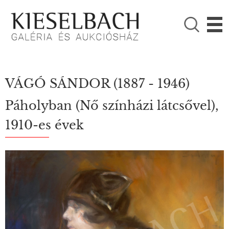
KÉRJÜK VÁLASSZON!

Festmények
Fotográfia
VÁGÓ SÁNDOR
(1887 - 1946)
Páholyban (Nő színházi látcsővel),
1910-es évek