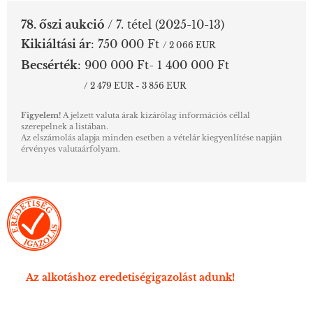
78. őszi aukció
/ 7. tétel
(2025-10-13)
Kikiáltási ár
:
750 000 Ft
/ 2 066 EUR
Becsérték
:
900 000 Ft- 1 400 000 Ft
/ 2 479 EUR - 3 856 EUR
Figyelem!
A jelzett valuta árak kizárólag információs céllal
szerepelnek a listában.
Az elszámolás alapja minden esetben a vételár kiegyenlítése napján
érvényes valutaárfolyam.
Az alkotáshoz eredetiségigazolást adunk!