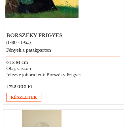
BORSZÉKY FRIGYES
(1880 - 1955)
Fények a patakparton
64 x 84 cm
Olaj, vászon
Jelezve jobbra lent: Borszéky Frigyes
1 722 000 Ft
RÉSZLETEK