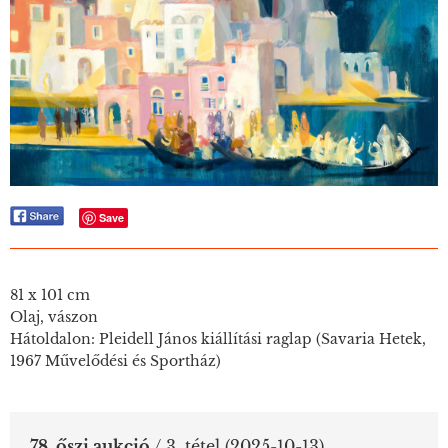
Save
81 x 101 cm
Olaj, vászon
Hátoldalon: Pleidell János kiállítási raglap (Savaria Hetek,
1967 Művelődési és Sportház)
78. őszi aukció
/ 3. tétel
(2025-10-13)