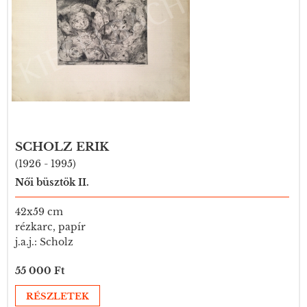
SCHOLZ ERIK
(1926 - 1995)
Női büsztök II.
42x59 cm
rézkarc, papír
j.a.j.: Scholz
55 000 Ft
RÉSZLETEK