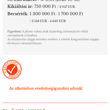
Kikiáltási ár
:
750 000 Ft
/ 2 047 EUR
Becsérték
:
1 300 000 Ft- 1 700 000 Ft
/ 3 548 EUR - 4 640 EUR
Figyelem!
A jelzett valuta árak kizárólag információs céllal
szerepelnek a listában.
Az elszámolás alapja minden esetben a vételár kiegyenlítése napján
érvényes valutaárfolyam.
Az alkotáshoz eredetiségigazolást adunk!