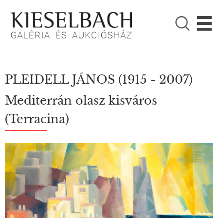
KÉRJÜK VÁLASSZON!

Festmények
Fotográfia
PLEIDELL JÁNOS
(1915 - 2007)
Mediterrán olasz kisváros
(Terracina)