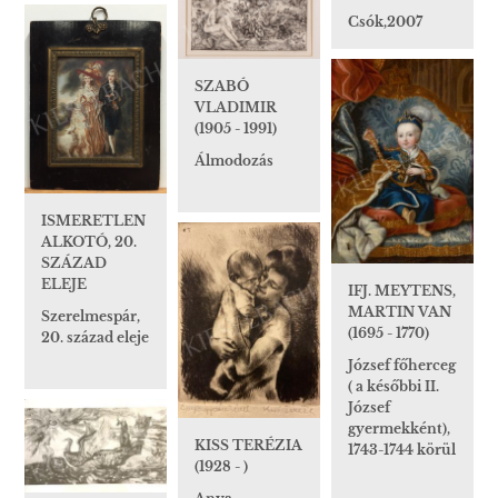
Csók,2007
SZABÓ
VLADIMIR
(1905 - 1991)
Álmodozás
ISMERETLEN
ALKOTÓ, 20.
SZÁZAD
ELEJE
IFJ. MEYTENS,
MARTIN VAN
Szerelmespár,
(1695 - 1770)
20. század eleje
József főherceg
( a későbbi II.
József
gyermekként),
KISS TERÉZIA
1743-1744 körül
(1928 - )