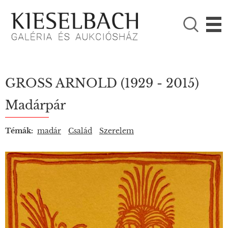
KÉRJÜK VÁLASSZON!

Festmények
Fotográfia
GROSS ARNOLD
(1929 - 2015)
Madárpár
Témák:
madár
Család
Szerelem