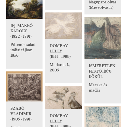
Nagypapa olvas
(Meseolvasás)
IFJ. MARKÓ
KÁROLY
(1822 - 1891)
Pihenő család
DOMBAY
itáliai tájban,
LELLY
1856
(1914 - 1999)
Madarak I.,
ISMERETLEN
2005
FESTŐ, 1970
KÖRÜL
Macska és
madár
SZABÓ
VLADIMIR
DOMBAY
(1905 - 1991)
LELLY
(1914 - 1999)