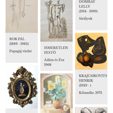
DOMBAY
LELLY
(1914 - 1999)
Sirályok
BOR PÁL
(1889 - 1982)
ISMERETLEN
Papagáj vázlat
FESTŐ
Ádám és Éva
1968
KRAJCSIROVITS
HENRIK
(1929 - )
Kőmadár, 1973