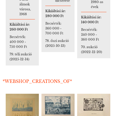
dícsérete
1980-as
álmok
évek
városa,
Kikiáltási ár:
1968
280 000 Ft
Kikiáltási ár:
140 000 Ft
Becsérték:
Kikiáltási ár:
360 000
-
260 000 Ft
Becsérték:
700 000 Ft
240 000
-
Becsérték:
360 000 Ft
78. őszi aukció
400 000
-
(2025-10-13)
750 000 Ft
70. aukció
(2022-12-20)
79. téli aukció
(2025-12-14)
*WEBSHOP_CREATIONS_OF*