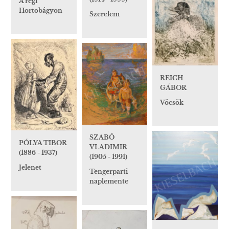
A régi
Hortobágyon
Szerelem
REICH
GÁBOR
Vöcsök
SZABÓ
PÓLYA TIBOR
VLADIMIR
(1886 - 1937)
(1905 - 1991)
Jelenet
Tengerparti
naplemente