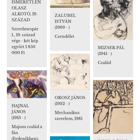
ISMERETLEN
OLASZ
ALKOTÓ, 19.
ZALUBEL
SZÁZAD
ISTVÁN
(1969 - )
Szerelmespár
I., 19. század
Csendélet
vége - két kép
együtt 1 850
MIZSER PÁL
000 Ft
(1941 - )
Család
OROSZ JÁNOS
(1932 - )
HAJNAL
JÁNOS
Mechanikus
(1913 - )
szerelem, 1981
Majom család a
fán
(Fedezékben),