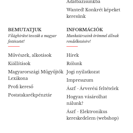
Adatbázisunkba
Wanted! Konkrét képeket
keresünk
BEMUTATJUK
INFORMÁCIÓK
Világhírűvé tesszük a magyar
Munkatársaink örömmel állnak
festészetet!
rendelkezésére!
Művészek, alkotások
Hírek
Kiállítások
Rólunk
Magyarországi Műgyűjtők
Jogi nyilatkozat
Lexikona
Impresszum
Profi kereső
Ászf - Árverési feltételek
Postatakarékpénztár
Hogyan vásárolhat
nálunk?
Ászf - Elektronikus
kereskedelem (webshop)