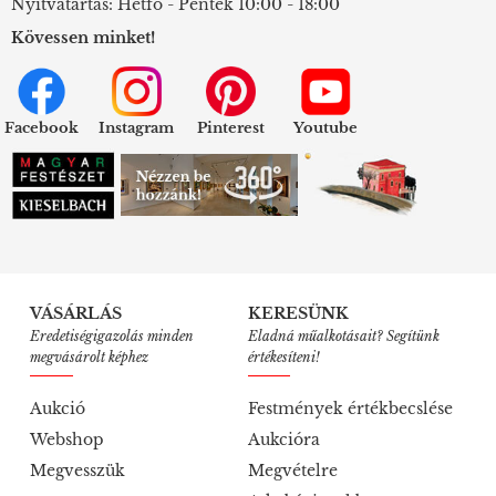
Nyitvatartás: Hétfő - Péntek 10:00 - 18:00
Kövessen minket!
Facebook
Instagram
Pinterest
Youtube
VÁSÁRLÁS
KERESÜNK
Eredetiségigazolás minden
Eladná műalkotásait? Segítünk
megvásárolt képhez
értékesíteni!
Aukció
Festmények értékbecslése
Webshop
Aukcióra
Megvesszük
Megvételre