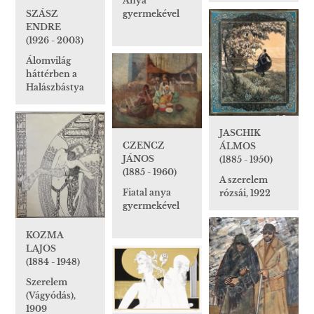
Anya
gyermekével
SZÁSZ
ENDRE
(1926 - 2003)
Álomvilág
háttérben a
Halászbástya
JASCHIK
CZENCZ
ÁLMOS
JÁNOS
(1885 - 1950)
(1885 - 1960)
A szerelem
Fiatal anya
rózsái, 1922
gyermekével
KOZMA
LAJOS
(1884 - 1948)
Szerelem
(Vágyódás),
1909