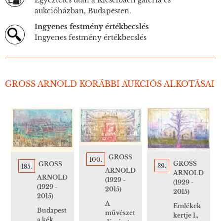
Egyeztetés után a Kieselbach galéria és
aukcióházban, Budapesten.
Ingyenes festmény értékbecslés
Ingyenes festmény értékbecslés
GROSS ARNOLD KORÁBBI AUKCIÓS ALKOTÁSAI
GROSS
100.
GROSS
GROSS
39.
185.
ARNOLD
ARNOLD
ARNOLD
(1929 -
(1929 -
(1929 -
2015)
2015)
2015)
A
Emlékek
Budapest
művészet
kertje I.,
a kék