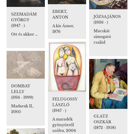
EBERT,
SZEMADÁM
JÓZSA JÁNOS
ANTON
GYÖRGY
(1936 - )
(1947 - )
A kis Ámor,
Macskát
1876
Ott és akkor ...
simogató
család
DOMBAY
LELLY
(1914 - 1999)
FELUGOSSY
LÁSZLÓ
Madarak II.,
(1947 - )
2005
GLATZ
A maradék
OSZKÁR
gyönyörről
(1872 - 1958)
szólva, 2004