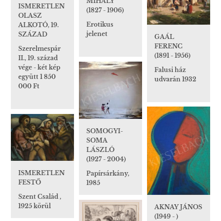
MIHÁLY
ISMERETLEN
(1827 - 1906)
OLASZ
Erotikus
ALKOTÓ, 19.
jelenet
SZÁZAD
GAÁL
FERENC
Szerelmespár
(1891 - 1956)
II., 19. század
vége - két kép
Falusi ház
együtt 1 850
udvarán 1932
000 Ft
SOMOGYI-
SOMA
LÁSZLÓ
(1927 - 2004)
ISMERETLEN
Papírsárkány,
FESTŐ
1985
Szent Család ,
1925 körül
AKNAY JÁNOS
(1949 - )