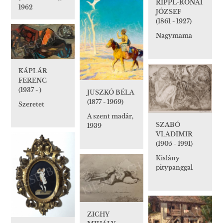
RIPPL-RÓNAI
1962
JÓZSEF
(1861 - 1927)
Nagymama
KÁPLÁR
FERENC
(1937 - )
JUSZKÓ BÉLA
(1877 - 1969)
Szeretet
A szent madár,
SZABÓ
1939
VLADIMIR
(1905 - 1991)
Kislány
pitypanggal
ZICHY