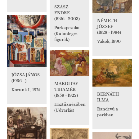
SZÁSZ
ENDRE
(1926 - 2003)
NÉMETH
JÓZSEF
Párkapcsolat
(1928 - 1994)
(Különleges
figurák)
Vakok, 1990
JÓZSA JÁNOS
(1936 - )
MARGITAY
TIHAMÉR
Korunk I., 1975
BERNÁTH
(1859 - 1922)
ILMA
Háztűznézőben
Randevú a
(Udvarlás)
parkban