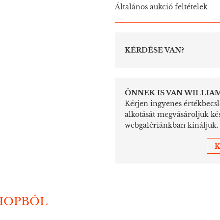
Általános aukció feltételek
KÉRDÉSE VAN?
ÖNNEK IS VAN WILLIA
Kérjen ingyenes értékbecslé
alkotását megvásároljuk ké
webgalériánkban kínáljuk.
K
HOPBÓL