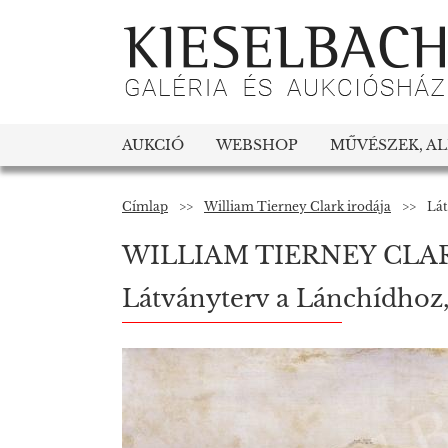
AUKCIÓ
WEBSHOP
MŰVÉSZEK, A
Címlap
>>
William Tierney Clark irodája
>>
Lát
WILLIAM TIERNEY CLA
Látványterv a Lánchídhoz,