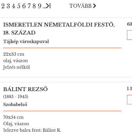
2
3
4
5
6
7
8
9
…
TOVÁBB
63
ISMERETLEN NÉMETALFÖLDI FESTŐ,
18. SZÁZAD
Tájkép városkapuval
22x35 cm
olaj, vászon
Jelzés nélkül
1 
BÁLINT REZSŐ
(1885 - 1945)
Szobabelső
70x54 cm
Olaj, vászon
Jelezve balra fent: Bálint R.