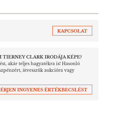
KAPCSOLAT
M TIERNEY CLARK IRODÁJA KÉPE?
st, akár teljes hagyatékra is! Hasonló
szpénzért, átvesszük aukcióra vagy
ÉRJEN INGYENES ÉRTÉKBECSLÉST