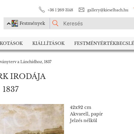
+36 1 269 3148
gallery@kieselbach.hu
Festmények
KÉRJÜK VÁLASSZON!
LKOTÁSOK
KIÁLLÍTÁSOK
FESTMÉNYÉRTÉKBECSLÉ
Festmények
Fotográfia
ványterv a Lánchídhoz, 1837
RK IRODÁJA
 1837
42x92 cm
Akvarell, papír
Jelzés nélkül