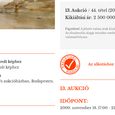
13. Aukció
/ 44. tétel
(20
Kikiáltási ár
:
2 500 000
Figyelem!
A jelzett valuta árak kiz
Az elszámolás alapja minden esetbe
valutaárfolyam.
rolt képhez
Az alkotáshoz 
olt képhez
n
 és aukcióházban, Budapesten.
13. AUKCIÓ
IDŐPONT:
2000. november 18. 17:00 - 2