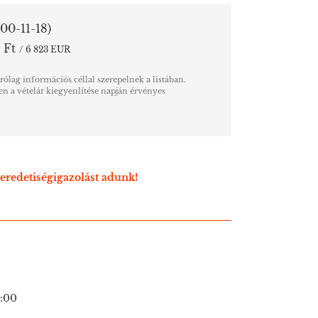
00-11-18)
 Ft
/ 6 823 EUR
árólag információs céllal szerepelnek a listában.
n a vételár kiegyenlítése napján érvényes
eredetiségigazolást adunk!
1:00