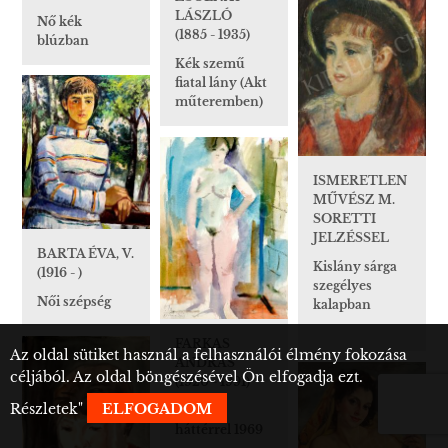
LÁSZLÓ
Nő kék
(1885 - 1935)
blúzban
Kék szemű
fiatal lány (Akt
műteremben)
ISMERETLEN
MŰVÉSZ M.
SORETTI
JELZÉSSEL
BARTA ÉVA, V.
Kislány sárga
(1916 - )
szegélyes
Női szépség
kalapban
FARKAS
Az oldal sütiket használ a felhasználói élmény fokozása
ANDRÁS
céljából. Az oldal böngészésével Ön elfogadja ezt.
(1920 - 1991)
Részletek
"
ELFOGADOM
Akt kék
háttérrel 1969