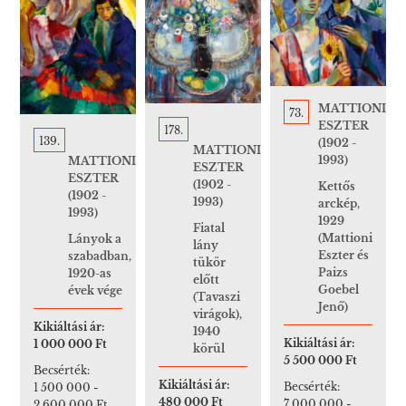
MATTIONI
73.
ESZTER
178.
139.
(1902 -
MATTIONI
1993)
MATTIONI
ESZTER
ESZTER
(1902 -
Kettős
(1902 -
1993)
arckép,
1993)
1929
Fiatal
(Mattioni
Lányok a
lány
Eszter és
szabadban,
tükör
Paizs
1920-as
előtt
Goebel
évek vége
(Tavaszi
Jenő)
virágok),
Kikiáltási ár:
1940
Kikiáltási ár:
1 000 000 Ft
körül
5 500 000 Ft
Becsérték:
Kikiáltási ár:
Becsérték:
1 500 000
-
480 000 Ft
7 000 000
-
2 600 000 Ft