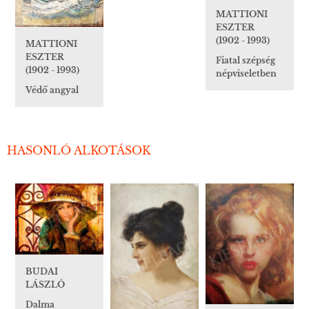
MATTIONI
ESZTER
(1902 - 1993)
MATTIONI
ESZTER
Fiatal szépség
(1902 - 1993)
népviseletben
Védő angyal
HASONLÓ ALKOTÁSOK
BUDAI
LÁSZLÓ
Dalma