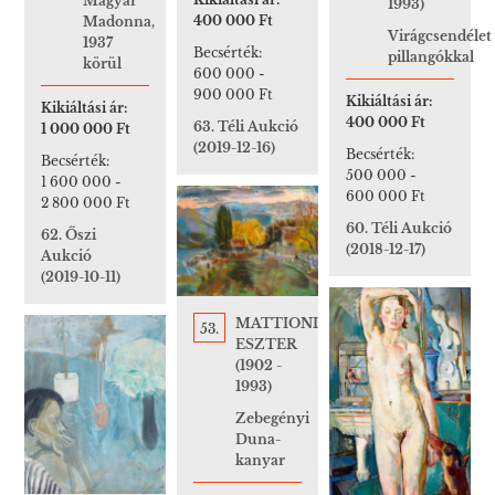
Magyar
1993)
400 000 Ft
Madonna,
Virágcsendélet
1937
Becsérték:
pillangókkal
körül
600 000
-
900 000 Ft
Kikiáltási ár:
Kikiáltási ár:
400 000 Ft
63. Téli Aukció
1 000 000 Ft
(2019-12-16)
Becsérték:
Becsérték:
500 000
-
1 600 000
-
600 000 Ft
2 800 000 Ft
60. Téli Aukció
62. Őszi
(2018-12-17)
Aukció
(2019-10-11)
MATTIONI
53.
ESZTER
(1902 -
1993)
Zebegényi
Duna-
kanyar