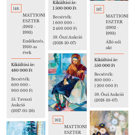
Kikiáltási ár:
1 500 000 Ft
148.
187.
MATTIONI
MATTIONI
Becsérték:
ESZTER
ESZTER
1 600 000
-
(1902 -
(1902 -
2 400 000 Ft
1993)
1993)
59. Őszi Aukció
Emlékezés,
Álló női
(2018-10-07)
1930-as
akt
évek
Kikiáltási ár:
Kikiáltási ár:
550 000 Ft
480 000 Ft
Becsérték:
Becsérték:
800 000
-
600 000
-
1 200 000 Ft
900 000 Ft
59. Őszi Aukció
55. Tavaszi
(2018-10-07)
Aukció
(2017-05-26)
162.
MATTIONI
ESZTER