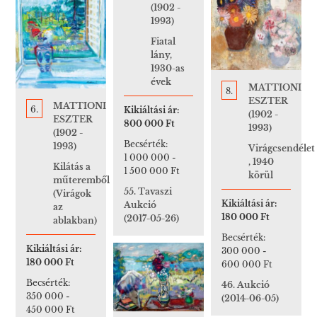
(1902 -
1993)
Fiatal
lány,
1930-as
évek
MATTIONI
8.
ESZTER
MATTIONI
6.
Kikiáltási ár:
(1902 -
ESZTER
800 000 Ft
1993)
(1902 -
Becsérték:
1993)
Virágcsendélet
1 000 000
-
, 1940
Kilátás a
1 500 000 Ft
körül
műteremből
55. Tavaszi
(Virágok
Kikiáltási ár:
Aukció
az
180 000 Ft
(2017-05-26)
ablakban)
Becsérték:
Kikiáltási ár:
300 000
-
180 000 Ft
600 000 Ft
Becsérték:
46. Aukció
350 000
-
(2014-06-05)
450 000 Ft