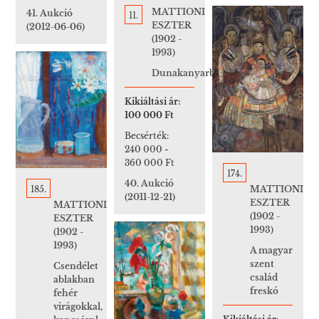
MATTIONI
41. Aukció
11.
ESZTER
(2012-06-06)
(1902 -
1993)
Dunakanyarban
Kikiáltási ár:
100 000 Ft
Becsérték:
240 000
-
360 000 Ft
174.
40. Aukció
MATTIONI
185.
(2011-12-21)
ESZTER
MATTIONI
(1902 -
ESZTER
1993)
(1902 -
1993)
A magyar
szent
Csendélet
család
ablakban
freskó
fehér
virágokkal,