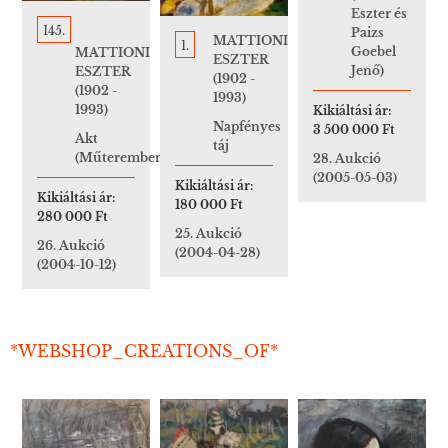
Eszter és
145.
Paizs
MATTIONI
1.
Goebel
MATTIONI
ESZTER
Jenő)
ESZTER
(1902 -
(1902 -
1993)
1993)
Kikiáltási ár:
Napfényes
3 500 000 Ft
Akt
táj
(Műteremben)
28. Aukció
(2005-05-03)
Kikiáltási ár:
Kikiáltási ár:
180 000 Ft
280 000 Ft
25. Aukció
26. Aukció
(2004-04-28)
(2004-10-12)
*WEBSHOP_CREATIONS_OF*