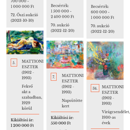
700 000
-
Becsérték:
Becsérték:
1 000 000 Ft
1 500 000
-
600 000
-
72. Őszi aukció
2 400 000 Ft
1 000 000 Ft
(2023-10-10)
70. aukció
70. aukció
(2022-12-20)
(2022-12-20)
MATTIONI
5.
ESZTER
(1902 -
MATTIONI
7.
1993)
ESZTER
Fekvő
(1902 -
MATTIONI
34.
akt a
1993)
ESZTER
szabadban,
(1902 -
Napsütötte
1929
1993)
kert
körül
Virágcsendélet,
1930-as
Kikiáltási ár:
Kikiáltási ár:
évek
550 000 Ft
1 200 000 Ft