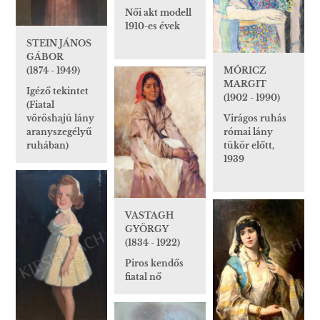
Női akt modell
1910-es évek
STEIN JÁNOS
GÁBOR
(1874 - 1949)
MÓRICZ
MARGIT
Igéző tekintet
(1902 - 1990)
(Fiatal
vöröshajú lány
Virágos ruhás
aranyszegélyű
római lány
ruhában)
tükör előtt,
1939
VASTAGH
GYÖRGY
(1834 - 1922)
Piros kendős
fiatal nő