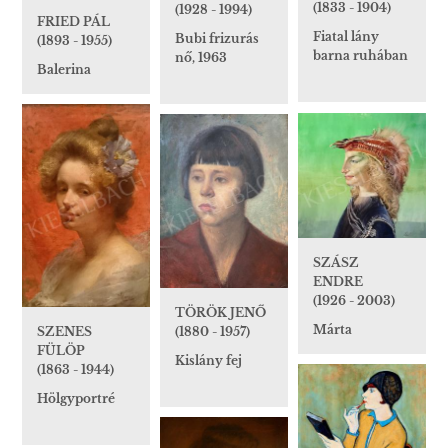
(1833 - 1904)
(1928 - 1994)
FRIED PÁL
Fiatal lány
Bubi frizurás
(1893 - 1955)
barna ruhában
nő, 1963
Balerina
SZÁSZ
ENDRE
(1926 - 2003)
TÖRÖK JENŐ
Márta
(1880 - 1957)
SZENES
FÜLÖP
Kislány fej
(1863 - 1944)
Hölgyportré