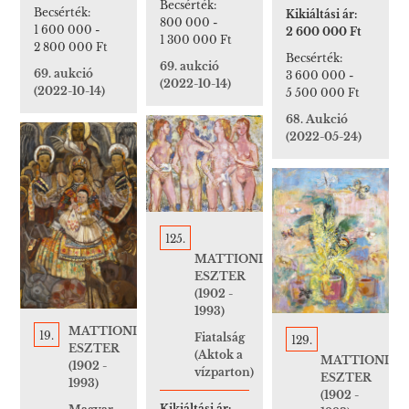
Becsérték:
Becsérték:
Kikiáltási ár:
800 000
-
1 600 000
-
2 600 000 Ft
1 300 000 Ft
2 800 000 Ft
Becsérték:
69. aukció
69. aukció
3 600 000
-
(2022-10-14)
(2022-10-14)
5 500 000 Ft
68. Aukció
(2022-05-24)
125.
MATTIONI
ESZTER
(1902 -
1993)
MATTIONI
19.
Fiatalság
129.
ESZTER
(Aktok a
MATTIONI
(1902 -
vízparton)
ESZTER
1993)
(1902 -
Kikiáltási ár: