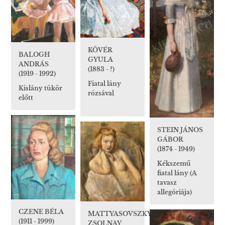
KÖVÉR
BALOGH
GYULA
ANDRÁS
(1883 - ?)
(1919 - 1992)
Fiatal lány
Kislány tükör
rózsával
előtt
STEIN JÁNOS
GÁBOR
(1874 - 1949)
Kékszemű
fiatal lány (A
tavasz
allegóriája)
CZENE BÉLA
MATTYASOVSZKY-
(1911 - 1999)
ZSOLNAY