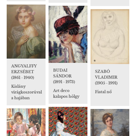
ANGYALFFY
BUDAI
SZABÓ
ERZSÉBET
SÁNDOR
VLADIMIR
(1861 - 1940)
(1891 - 1973)
(1905 - 1991)
Kislány
Art deco
Fiatal nő
virágkoszorúval
kalapos hölgy
a hajában