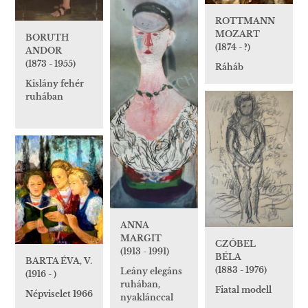
ROTTMANN
MOZART
BORUTH
(1874 - ?)
ANDOR
(1873 - 1955)
Ráháb
Kislány fehér
ruhában
ANNA
MARGIT
CZÓBEL
(1913 - 1991)
BÉLA
BARTA ÉVA, V.
(1883 - 1976)
Leány elegáns
(1916 - )
ruhában,
Fiatal modell
Népviselet 1966
nyaklánccal