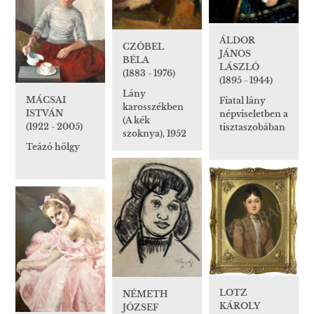
ÁLDOR
CZÓBEL
JÁNOS
BÉLA
LÁSZLÓ
(1883 - 1976)
(1895 - 1944)
Lány
MÁCSAI
Fiatal lány
karosszékben
ISTVÁN
népviseletben a
(A kék
(1922 - 2005)
tisztaszobában
szoknya), 1952
Teázó hölgy
LOTZ
NÉMETH
KÁROLY
JÓZSEF