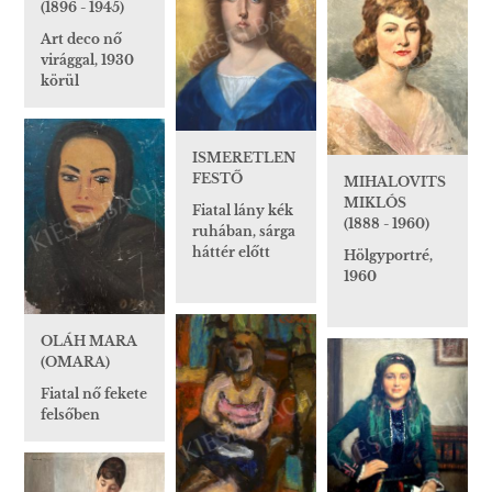
(1896 - 1945)
Art deco nő
virággal, 1930
körül
ISMERETLEN
FESTŐ
MIHALOVITS
MIKLÓS
Fiatal lány kék
(1888 - 1960)
ruhában, sárga
háttér előtt
Hölgyportré,
1960
OLÁH MARA
(OMARA)
Fiatal nő fekete
felsőben