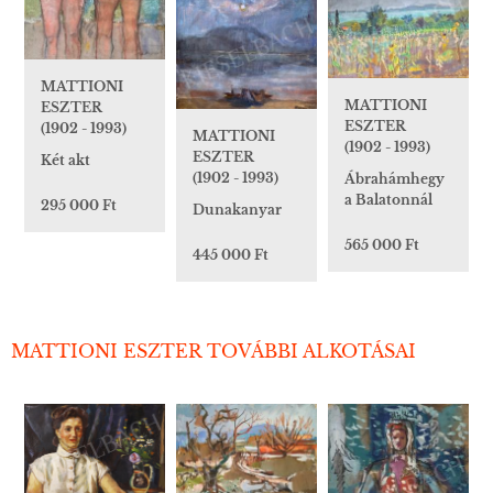
MATTIONI
MATTIONI
ESZTER
ESZTER
(1902 - 1993)
MATTIONI
(1902 - 1993)
ESZTER
Két akt
(1902 - 1993)
Ábrahámhegy
a Balatonnál
295 000 Ft
Dunakanyar
565 000 Ft
445 000 Ft
MATTIONI ESZTER TOVÁBBI ALKOTÁSAI