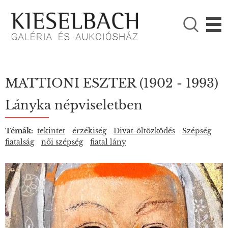
KÉRJÜK VÁLASSZON!

Festmények
Fotográfia
MATTIONI ESZTER
(1902 - 1993)
Lányka népviseletben
Témák:
tekintet
érzékiség
Divat-öltözködés
Szépség
fiatalság
női szépség
fiatal lány