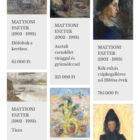
MATTIONI
MATTIONI
ESZTER
ESZTER
(1902 - 1993)
(1902 - 1993)
Hófoltok a
Asztali
MATTIONI
kertben
csendélet
ESZTER
virággal és
(1902 - 1993)
65 000 Ft
gyümölccsel
Kék ruhás
csipkegalléros
315 000 Ft
nő 1930as évek
765 000 Ft
MATTIONI
ESZTER
(1902 - 1993)
Tisza