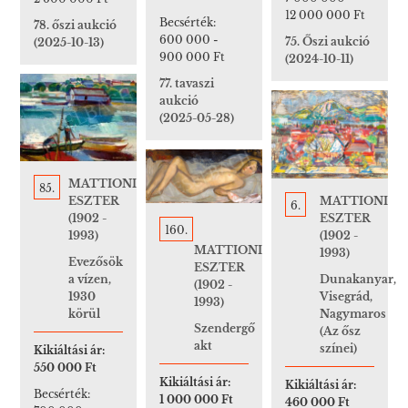
12 000 000 Ft
Becsérték:
78. őszi aukció
600 000
-
75. Őszi aukció
(2025-10-13)
900 000 Ft
(2024-10-11)
77. tavaszi
aukció
(2025-05-28)
MATTIONI
85.
MATTIONI
ESZTER
6.
ESZTER
(1902 -
160.
(1902 -
1993)
MATTIONI
1993)
Evezősök
ESZTER
Dunakanyar,
a vízen,
(1902 -
Visegrád,
1930
1993)
Nagymaros
körül
Szendergő
(Az ősz
akt
színei)
Kikiáltási ár:
550 000 Ft
Kikiáltási ár:
Kikiáltási ár:
Becsérték:
1 000 000 Ft
460 000 Ft