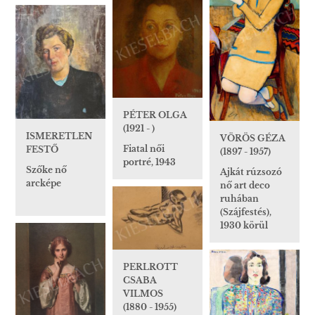
PÉTER OLGA
(1921 - )
ISMERETLEN
VÖRÖS GÉZA
Fiatal női
FESTŐ
(1897 - 1957)
portré, 1943
Szőke nő
Ajkát rúzsozó
arcképe
nő art deco
ruhában
(Szájfestés),
1930 körül
PERLROTT
CSABA
VILMOS
(1880 - 1955)