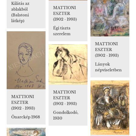
Kilátás az
MATTIONI
ablakból
ESZTER
(Balatoni
(1902 - 1993)
látkép)
Égi tiszta
szerelem
MATTIONI
ESZTER
(1902 - 1993)
Lányok
népviseletben
MATTIONI
MATTIONI
ESZTER
ESZTER
(1902 - 1993)
(1902 - 1993)
Gondolkodó,
Önarckép 1968
1930