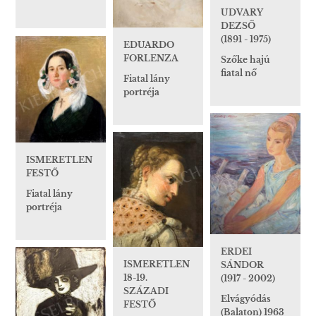
UDVARY
DEZSŐ
(1891 - 1975)
EDUARDO
FORLENZA
Szőke hajú
fiatal nő
Fiatal lány
portréja
ISMERETLEN
FESTŐ
Fiatal lány
portréja
ERDEI
ISMERETLEN
SÁNDOR
18-19.
(1917 - 2002)
SZÁZADI
Elvágyódás
FESTŐ
(Balaton) 1963