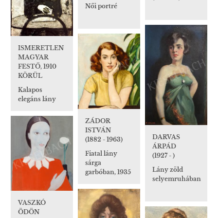
Női portré
ISMERETLEN
MAGYAR
FESTŐ, 1910
KÖRÜL
Kalapos
elegáns lány
ZÁDOR
ISTVÁN
DARVAS
(1882 - 1963)
ÁRPÁD
Fiatal lány
(1927 - )
sárga
Lány zöld
garbóban, 1935
selyemruhában
VASZKÓ
ÖDÖN