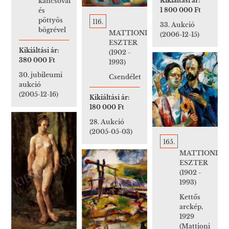
Kikiáltási ár:
kancsóval
1 800 000 Ft
és
pöttyös
116.
33. Aukció
bögrével
MATTIONI
(2006-12-15)
ESZTER
Kikiáltási ár:
(1902 -
380 000 Ft
1993)
30. jubileumi
Csendélet
aukció
(2005-12-16)
Kikiáltási ár:
180 000 Ft
28. Aukció
(2005-05-03)
165.
MATTIONI
ESZTER
(1902 -
1993)
Kettős
arckép,
1929
(Mattioni