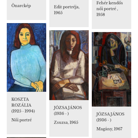
Fehér kendős
Önarckép
Edit portréja,
női portré ,
1965
1958
KOSZTA
ROZÁLIA
JÓZSA JÁNOS
(1925 - 1994)
(1936 - )
JÓZSA JÁNOS
Női portré
(1936 - )
Zsuzsa, 1965
Magány, 1967