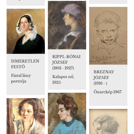
RIPPL-RÓNAI
ISMERETLEN
JÓZSEF
FESTŐ
(1861 - 1927)
BREZNAY
Fiatal lány
Kalapos nő,
JÓZSEF
portréja
1925
(1916 - )
Önarckép 1967