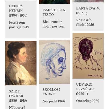
HEINTZ
BARTA ÉVA, V.
ISMERETLEN
HENRIK
(1916 - )
FESTŐ
(1896 - 1955)
Rózsaszín
Biedermeier
Feleségem
főkötő 1956
hölgy portréja
portréja 1949
UDVARDI
ERZSÉBET
SZŐLLŐSI
SZIRT
(1929 - )
ENDRE
OSZKÁR
(1889 - 1915)
Önarckép 1969
Női profil 1966
Női portré