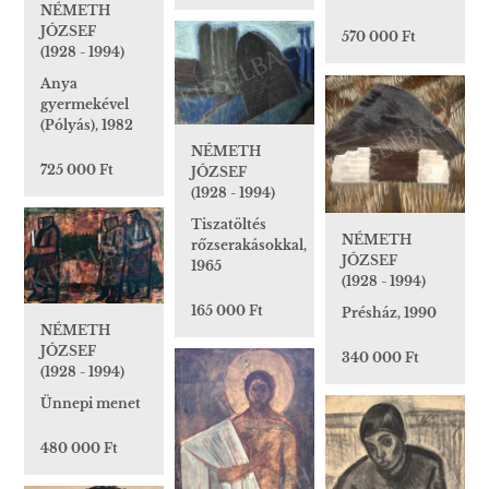
NÉMETH
JÓZSEF
570 000 Ft
(1928 - 1994)
Anya
gyermekével
(Pólyás), 1982
NÉMETH
725 000 Ft
JÓZSEF
(1928 - 1994)
Tiszatöltés
NÉMETH
rőzserakásokkal,
JÓZSEF
1965
(1928 - 1994)
165 000 Ft
Présház, 1990
NÉMETH
JÓZSEF
340 000 Ft
(1928 - 1994)
Ünnepi menet
480 000 Ft