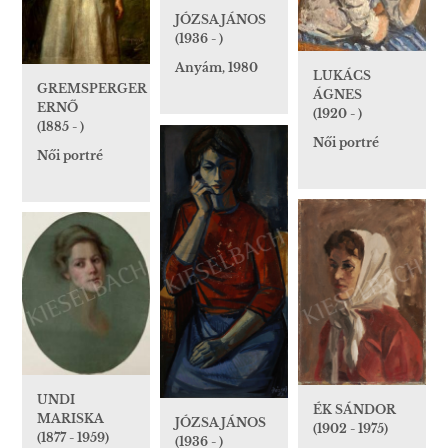
JÓZSA JÁNOS
(1936 - )
Anyám, 1980
LUKÁCS
GREMSPERGER
ÁGNES
ERNŐ
(1920 - )
(1885 - )
Női portré
Női portré
UNDI
ÉK SÁNDOR
MARISKA
JÓZSA JÁNOS
(1902 - 1975)
(1877 - 1959)
(1936 - )