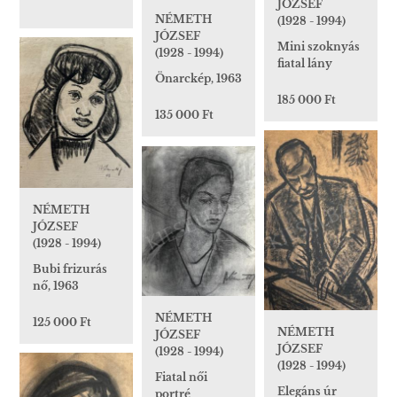
JÓZSEF
NÉMETH
(1928 - 1994)
JÓZSEF
Mini szoknyás
(1928 - 1994)
fiatal lány
Önarckép, 1963
185 000 Ft
135 000 Ft
NÉMETH
JÓZSEF
(1928 - 1994)
Bubi frizurás
nő, 1963
NÉMETH
125 000 Ft
NÉMETH
JÓZSEF
JÓZSEF
(1928 - 1994)
(1928 - 1994)
Fiatal női
Elegáns úr
portré