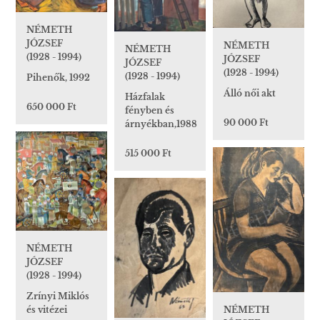
NÉMETH
JÓZSEF
NÉMETH
NÉMETH
(1928 - 1994)
JÓZSEF
JÓZSEF
(1928 - 1994)
(1928 - 1994)
Pihenők, 1992
Álló női akt
Házfalak
650 000 Ft
fényben és
90 000 Ft
árnyékban,1988
515 000 Ft
NÉMETH
JÓZSEF
(1928 - 1994)
Zrínyi Miklós
NÉMETH
és vitézei