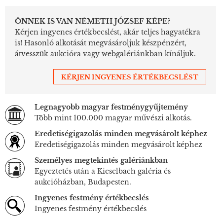
ÖNNEK IS VAN NÉMETH JÓZSEF KÉPE?
Kérjen ingyenes értékbecslést, akár teljes hagyatékra
is! Hasonló alkotását megvásároljuk készpénzért,
átvesszük aukcióra vagy webgalériánkban kínáljuk.
KÉRJEN INGYENES ÉRTÉKBECSLÉST
Legnagyobb magyar festménygyűjtemény
Több mint 100.000 magyar művészi alkotás.
Eredetiségigazolás minden megvásárolt képhez
Eredetiségigazolás minden megvásárolt képhez
Személyes megtekintés galériánkban
Egyeztetés után a Kieselbach galéria és
aukcióházban, Budapesten.
Ingyenes festmény értékbecslés
Ingyenes festmény értékbecslés