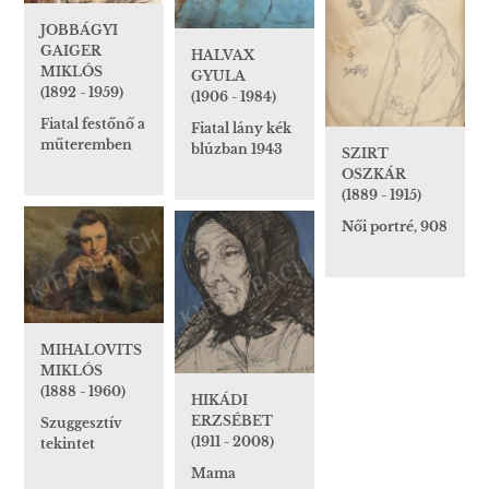
JOBBÁGYI
GAIGER
HALVAX
MIKLÓS
GYULA
(1892 - 1959)
(1906 - 1984)
Fiatal festőnő a
Fiatal lány kék
műteremben
blúzban 1943
SZIRT
OSZKÁR
(1889 - 1915)
Női portré, 908
MIHALOVITS
MIKLÓS
(1888 - 1960)
HIKÁDI
ERZSÉBET
Szuggesztív
(1911 - 2008)
tekintet
Mama