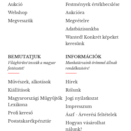
Aukció
Festmények értékbecslése
Webshop
Aukcióra
Megvesszük
Megvételre
Adatbázisunkba
Wanted! Konkrét képeket
keresünk
BEMUTATJUK
INFORMÁCIÓK
Világhírűvé tesszük a magyar
Munkatársaink örömmel állnak
festészetet!
rendelkezésére!
Művészek, alkotások
Hírek
Kiállítások
Rólunk
Magyarországi Műgyűjtők
Jogi nyilatkozat
Lexikona
Impresszum
Profi kereső
Ászf - Árverési feltételek
Postatakarékpénztár
Hogyan vásárolhat
nálunk?