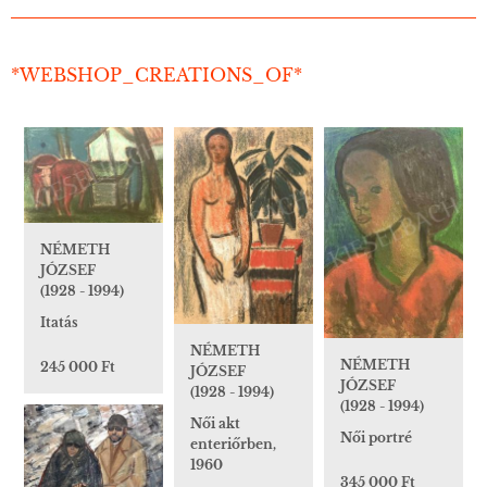
*WEBSHOP_CREATIONS_OF*
NÉMETH
JÓZSEF
(1928 - 1994)
Itatás
NÉMETH
NÉMETH
245 000 Ft
JÓZSEF
JÓZSEF
(1928 - 1994)
(1928 - 1994)
Női akt
Női portré
enteriőrben,
1960
345 000 Ft