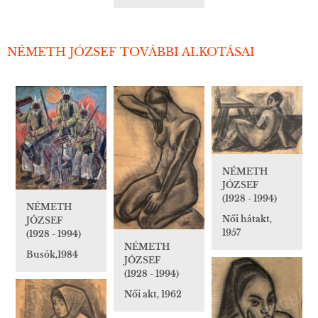
NÉMETH JÓZSEF TOVÁBBI ALKOTÁSAI
NÉMETH
JÓZSEF
(1928 - 1994)
NÉMETH
Női hátakt,
JÓZSEF
1957
(1928 - 1994)
NÉMETH
Busók,1984
JÓZSEF
(1928 - 1994)
Női akt, 1962