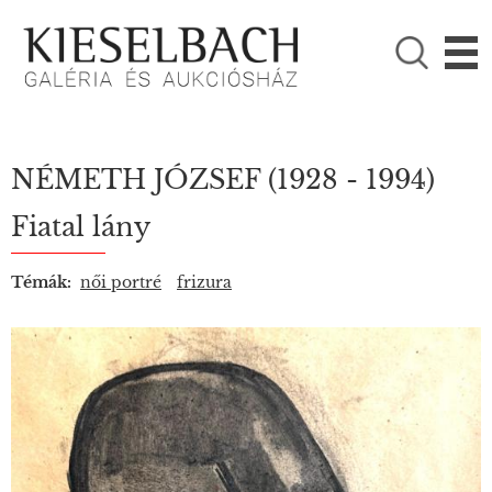
KÉRJÜK VÁLASSZON!

Festmények
Fotográfia
NÉMETH JÓZSEF
(1928 - 1994)
Fiatal lány
Témák:
női portré
frizura