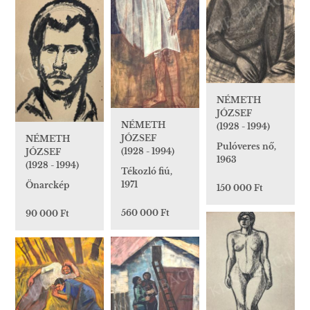
NÉMETH
JÓZSEF
NÉMETH
(1928 - 1994)
JÓZSEF
NÉMETH
Pulóveres nő,
(1928 - 1994)
JÓZSEF
1963
(1928 - 1994)
Tékozló fiú,
1971
Önarckép
150 000 Ft
560 000 Ft
90 000 Ft