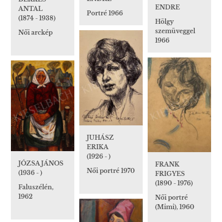
ENDRE
ANTAL
Portré 1966
(1874 - 1938)
Hölgy
szemüveggel
Női arckép
1966
JUHÁSZ
ERIKA
(1926 - )
JÓZSA JÁNOS
FRANK
Női portré 1970
(1936 - )
FRIGYES
(1890 - 1976)
Faluszélén,
1962
Női portré
(Mimi), 1960