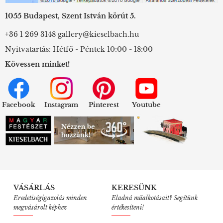
1055 Budapest, Szent István körút 5.
+36 1 269 3148
gallery@kieselbach.hu
Nyitvatartás: Hétfő - Péntek 10:00 - 18:00
Kövessen minket!
Facebook
Instagram
Pinterest
Youtube
VÁSÁRLÁS
KERESÜNK
Eredetiségigazolás minden
Eladná műalkotásait? Segítünk
megvásárolt képhez
értékesíteni!