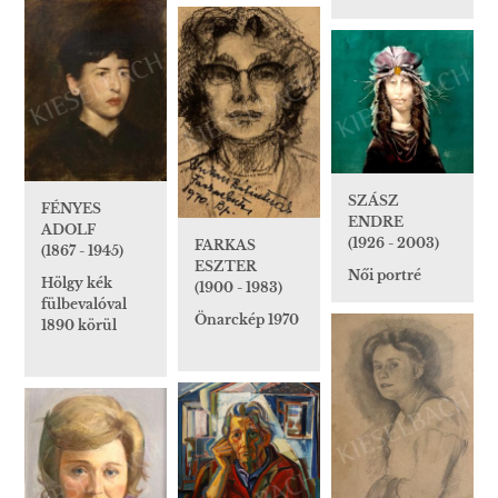
SZÁSZ
FÉNYES
ENDRE
ADOLF
(1926 - 2003)
FARKAS
(1867 - 1945)
ESZTER
Női portré
Hölgy kék
(1900 - 1983)
fülbevalóval
Önarckép 1970
1890 körül