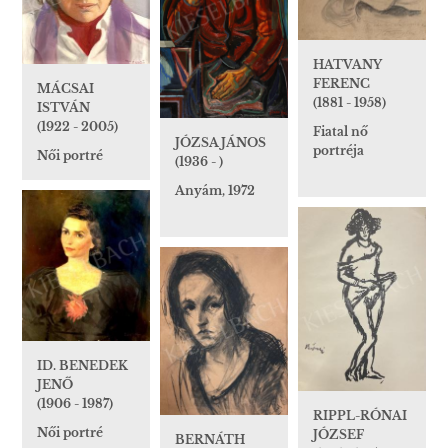
HATVANY
FERENC
MÁCSAI
(1881 - 1958)
ISTVÁN
(1922 - 2005)
Fiatal nő
JÓZSA JÁNOS
portréja
Női portré
(1936 - )
Anyám, 1972
ID. BENEDEK
JENŐ
(1906 - 1987)
RIPPL-RÓNAI
Női portré
JÓZSEF
BERNÁTH