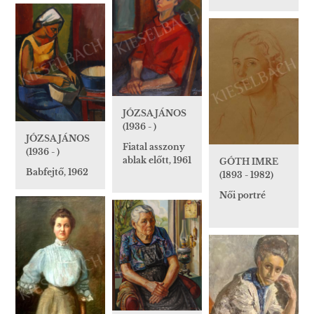
JÓZSA JÁNOS
(1936 - )
JÓZSA JÁNOS
Fiatal asszony
(1936 - )
ablak előtt, 1961
GÓTH IMRE
Babfejtő, 1962
(1893 - 1982)
Női portré