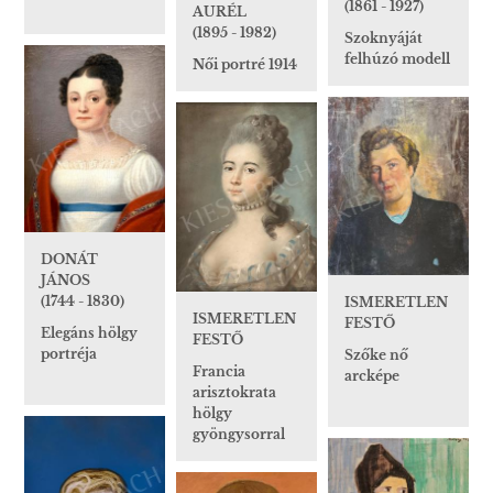
(1861 - 1927)
AURÉL
(1895 - 1982)
Szoknyáját
felhúzó modell
Női portré 1914
DONÁT
JÁNOS
(1744 - 1830)
ISMERETLEN
ISMERETLEN
FESTŐ
Elegáns hölgy
FESTŐ
portréja
Szőke nő
Francia
arcképe
arisztokrata
hölgy
gyöngysorral