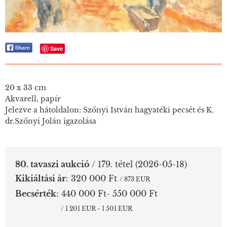
Save
20 x 33 cm
Akvarell, papír
Jelezve a hátoldalon: Szőnyi István hagyatéki pecsét és K.
dr.Szőnyi Jolán igazolása
80. tavaszi aukció
/ 179. tétel
(2026-05-18)
Kikiáltási ár
:
320 000 Ft
/ 873 EUR
Becsérték
:
440 000 Ft- 550 000 Ft
/ 1 201 EUR - 1 501 EUR