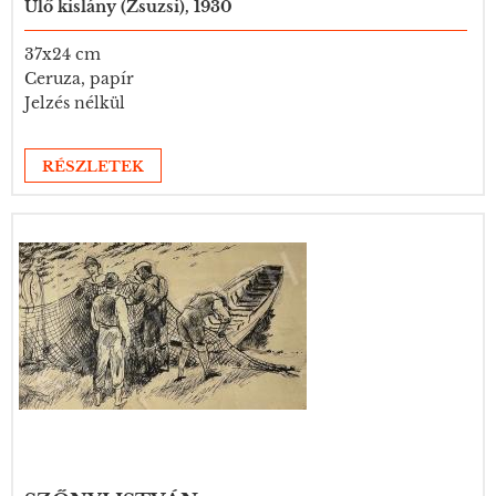
Ülő kislány (Zsuzsi), 1930
37x24 cm
Ceruza, papír
Jelzés nélkül
RÉSZLETEK