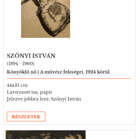
SZŐNYI ISTVÁN
(1894 - 1960)
Könyöklő nő ( A művész felesége), 1924 körül
44x31 cm
Lavírozott tus, papír
Jelezve jobbra lent: Szőnyi István
RÉSZLETEK