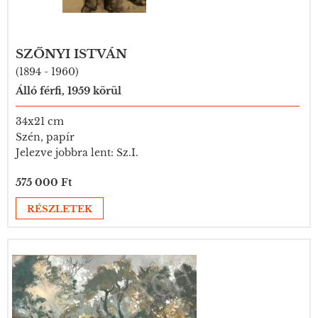
SZŐNYI ISTVÁN
(1894 - 1960)
Álló férfi, 1959 körül
34x21 cm
Szén, papír
Jelezve jobbra lent: Sz.I.
575 000 Ft
RÉSZLETEK