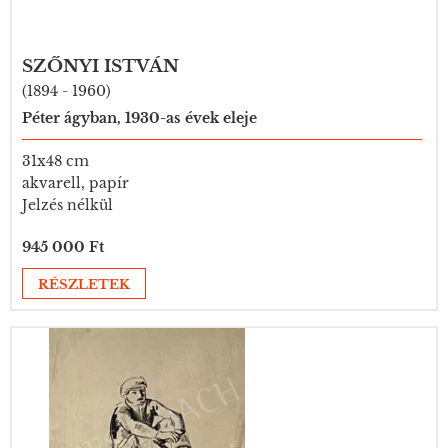
SZŐNYI ISTVÁN
(1894 - 1960)
Péter ágyban, 1930-as évek eleje
31x48 cm
akvarell, papír
Jelzés nélkül
945 000 Ft
RÉSZLETEK