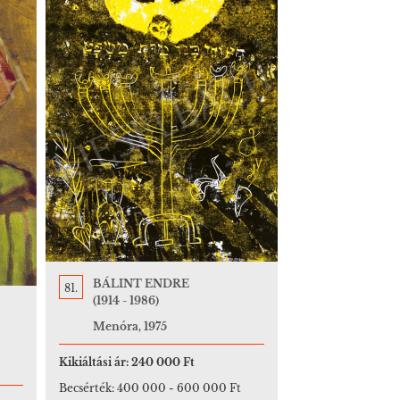
BÁLINT ENDRE
81.
(1914 - 1986)
Menóra, 1975
Kikiáltási ár:
240 000 Ft
Becsérték:
400 000
-
600 000 Ft