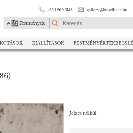
+36 1 269 3148
gallery@kieselbach.hu
Festmények
KÉRJÜK VÁLASSZON!
LKOTÁSOK
KIÁLLÍTÁSOK
FESTMÉNYÉRTÉKBECSLÉ
Festmények
Fotográfia
986)
Jelzés nélkül