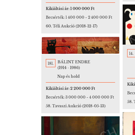
Kikiáltási ár:
1 000 000 Ft
Becsérték:
1 400 000
-
2 400 000 Ft
60. Téli Aukció
(2018-12-17)
14.
BÁLINT ENDRE
181.
(1914 - 1986)
Nap és hold
Kiki
Kikiáltási ár:
2 200 000 Ft
Becs
Becsérték:
3 000 000
-
4 000 000 Ft
58.
58. Tavaszi Aukció
(2018-05-13)