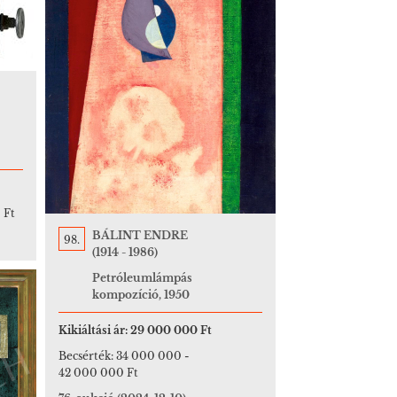
 Ft
BÁLINT ENDRE
98.
(1914 - 1986)
Petróleumlámpás
kompozíció, 1950
Kikiáltási ár:
29 000 000 Ft
Becsérték:
34 000 000
-
42 000 000 Ft