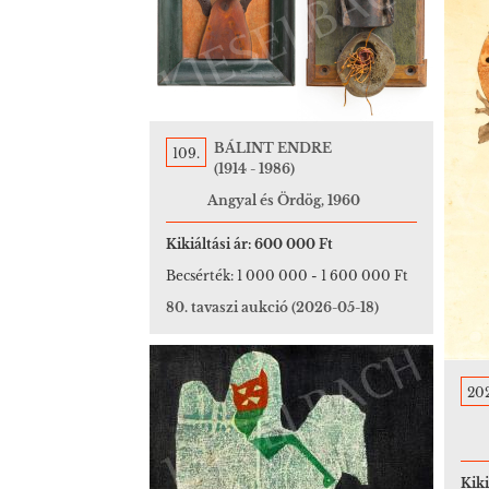
BÁLINT ENDRE
109.
(1914 - 1986)
Angyal és Ördög, 1960
Kikiáltási ár:
600 000 Ft
Becsérték:
1 000 000
-
1 600 000 Ft
80. tavaszi aukció
(2026-05-18)
202
Kiki