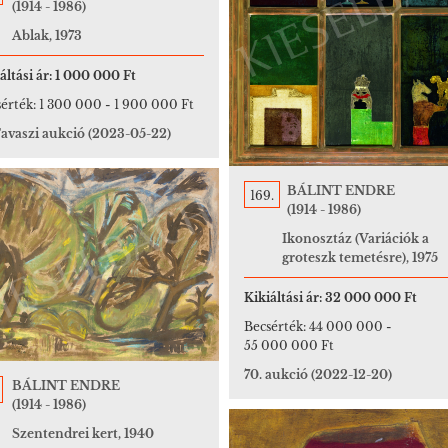
(1914 - 1986)
Ablak, 1973
áltási ár:
1 000 000 Ft
érték:
1 300 000
-
1 900 000 Ft
Tavaszi aukció
(2023-05-22)
BÁLINT ENDRE
169.
(1914 - 1986)
Ikonosztáz (Variációk a
groteszk temetésre), 1975
Kikiáltási ár:
32 000 000 Ft
Becsérték:
44 000 000
-
55 000 000 Ft
70. aukció
(2022-12-20)
BÁLINT ENDRE
(1914 - 1986)
Szentendrei kert, 1940