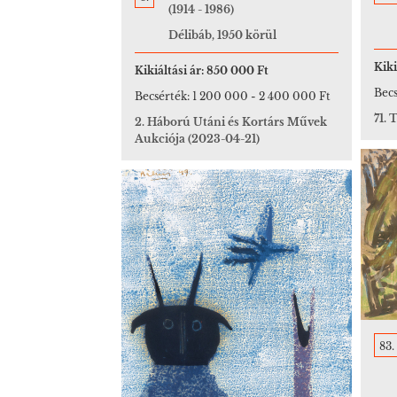
(1914 - 1986)
Délibáb, 1950 körül
Kiki
Kikiáltási ár:
850 000 Ft
Becs
Becsérték:
1 200 000
-
2 400 000 Ft
71. 
2. Háború Utáni és Kortárs Művek
Aukciója
(2023-04-21)
83.