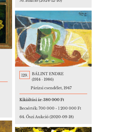
76. aukció
(2024-12-10)
BÁLINT ENDRE
129.
(1914 - 1986)
Párizsi csendélet, 1947
Kikiáltási ár:
380 000 Ft
Becsérték:
700 000
-
1 200 000 Ft
64. Őszi Aukció
(2020-09-18)