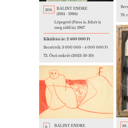
Becs
BÁLINT ENDRE
206.
(1914 - 1986)
79. 
Lépegető (Piros is, fehér is
meg zöld is), 1967
Kikiáltási ár:
2 400 000 Ft
Becsérték:
3 000 000
-
4 000 000 Ft
72. Őszi aukció
(2023-10-10)
BÁLINT ENDRE
88.
8.