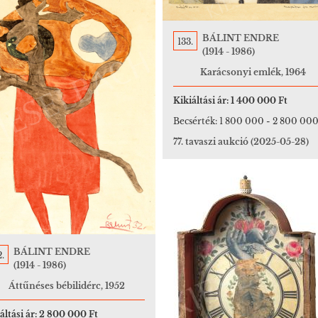
BÁLINT ENDRE
133.
(1914 - 1986)
Karácsonyi emlék, 1964
Kikiáltási ár:
1 400 000 Ft
Becsérték:
1 800 000
-
2 800 000
77. tavaszi aukció
(2025-05-28)
BÁLINT ENDRE
.
(1914 - 1986)
Áttűnéses bébilidérc, 1952
áltási ár:
2 800 000 Ft