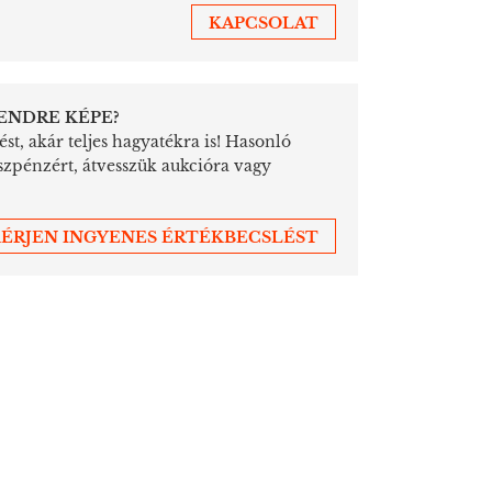
KAPCSOLAT
 ENDRE KÉPE?
st, akár teljes hagyatékra is! Hasonló
szpénzért, átvesszük aukcióra vagy
ÉRJEN INGYENES ÉRTÉKBECSLÉST