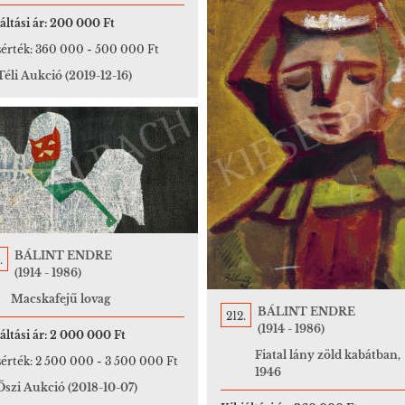
áltási ár:
200 000 Ft
érték:
360 000
-
500 000 Ft
 Téli Aukció
(2019-12-16)
BÁLINT ENDRE
.
(1914 - 1986)
Macskafejű lovag
BÁLINT ENDRE
212.
(1914 - 1986)
áltási ár:
2 000 000 Ft
Fiatal lány zöld kabátban,
érték:
2 500 000
-
3 500 000 Ft
1946
 Őszi Aukció
(2018-10-07)