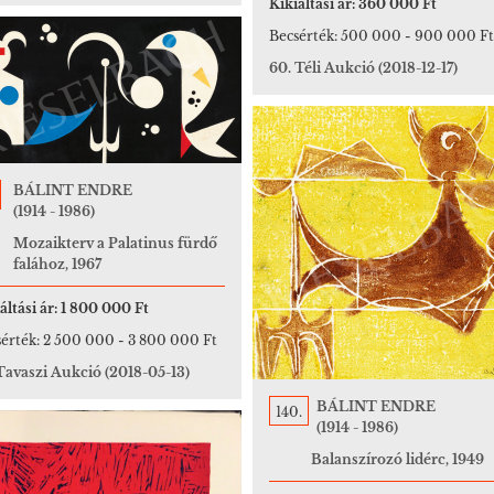
Kikiáltási ár:
360 000 Ft
Becsérték:
500 000
-
900 000 Ft
60. Téli Aukció
(2018-12-17)
BÁLINT ENDRE
(1914 - 1986)
Mozaikterv a Palatinus fürdő
falához, 1967
áltási ár:
1 800 000 Ft
érték:
2 500 000
-
3 800 000 Ft
 Tavaszi Aukció
(2018-05-13)
BÁLINT ENDRE
140.
(1914 - 1986)
Balanszírozó lidérc, 1949