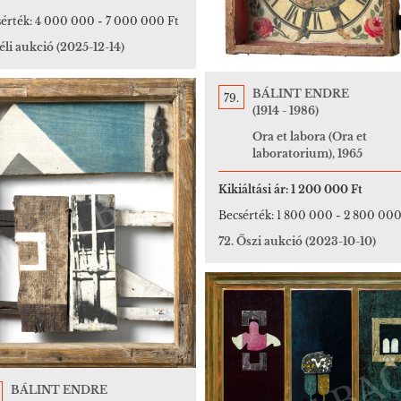
érték:
4 000 000
-
7 000 000 Ft
téli aukció
(2025-12-14)
BÁLINT ENDRE
79.
(1914 - 1986)
Ora et labora (Ora et
laboratorium), 1965
Kikiáltási ár:
1 200 000 Ft
Becsérték:
1 800 000
-
2 800 000
72. Őszi aukció
(2023-10-10)
BÁLINT ENDRE