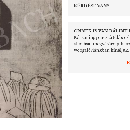
KÉRDÉSE VAN?
ÖNNEK IS VAN BÁLINT
Kérjen ingyenes értékbecslé
alkotását megvásároljuk ké
webgalériánkban kínáljuk.
K