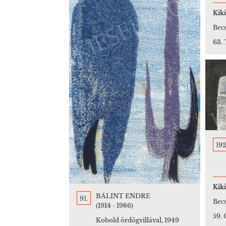
Kiki
Becs
63.
192
Kiki
BÁLINT ENDRE
91.
Becs
(1914 - 1986)
59.
Kobold ördögvillával, 1949