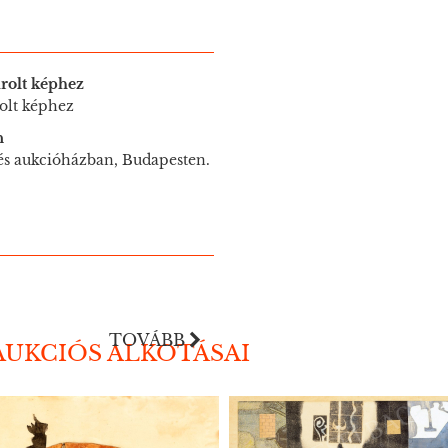
rolt képhez
olt képhez
n
 és aukcióházban, Budapesten.
TOVÁBB
AUKCIÓS ALKOTÁSAI