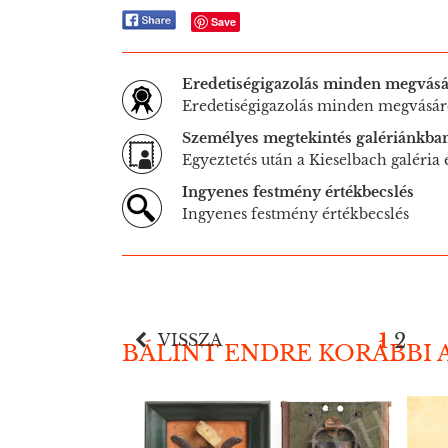
Save
Eredetiségigazolás minden megvásá
Eredetiségigazolás minden megvásár
Személyes megtekintés galériánkba
Egyeztetés után a Kieselbach galéria
Ingyenes festmény értékbecslés
Ingyenes festmény értékbecslés
1
2
VISSZA
BÁLINT ENDRE KORÁBBI 