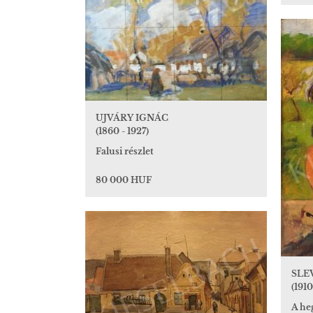
UJVÁRY IGNÁC
(1860 - 1927)
Falusi részlet
80 000 HUF
SLE
(1910
A he