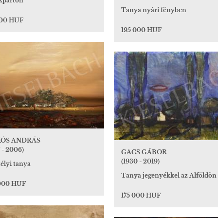
kparton
Tanya nyári fényben
000 HUF
195 000 HUF
KÓS ANDRÁS
 - 2006)
GACS GÁBOR
(1930 - 2019)
élyi tanya
Tanya jegenyékkel az Alföldön
000 HUF
175 000 HUF