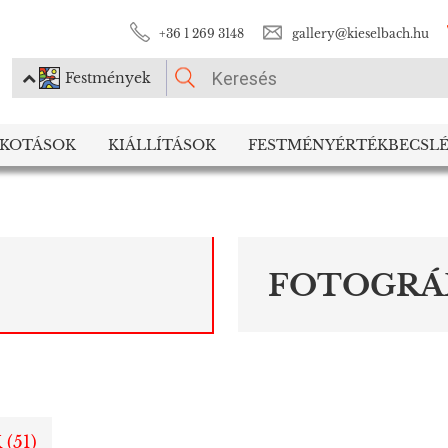
+36 1 269 3148
gallery@kieselbach.hu
Festmények
KÉRJÜK VÁLASSZON!
LKOTÁSOK
KIÁLLÍTÁSOK
FESTMÉNYÉRTÉKBECSLÉ
Festmények
Fotográfia
FOTOGRÁ
 (
51
)