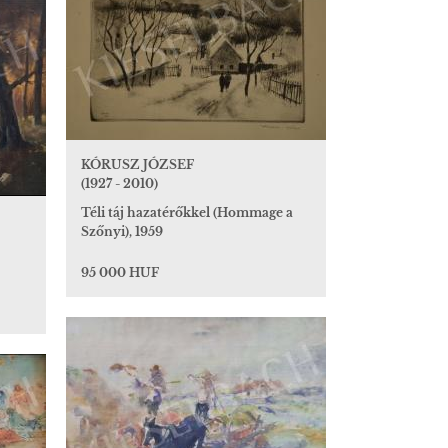
KÓRUSZ JÓZSEF
(1927 - 2010)
Téli táj hazatérőkkel (Hommage a
Szőnyi), 1959
95 000 HUF