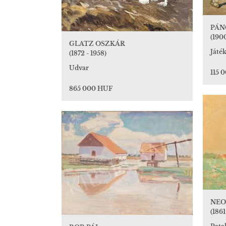
PÁN
(1900
GLATZ OSZKÁR
Játék
(1872 - 1958)
Udvar
115 
865 000 HUF
NEO
(1861