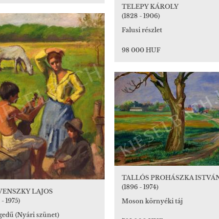
TELEPY KÁROLY
(1828 - 1906)
Falusi részlet
98 000 HUF
TALLÓS PROHÁSZKA ISTVÁ
(1896 - 1974)
VENSZKY LAJOS
 - 1975)
Moson környéki táj
gedű (Nyári szünet)