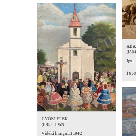
ABA
(1894
Igal
1 85
GYŐRI ELEK
(1905 - 1957)
Vidéki hangulat 1942