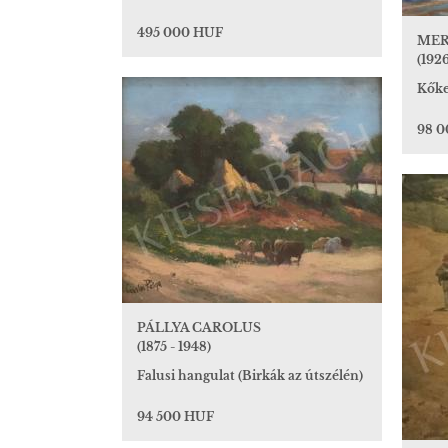
495 000 HUF
MER
(1926
Kőke
98 
PÁLLYA CAROLUS
(1875 - 1948)
Falusi hangulat (Birkák az útszélén)
94 500 HUF