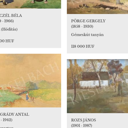
CZÉL BÉLA
 - 1966)
PÖRGE GERGELY
(1858 - 1930)
 (Hódítás)
Gémeskút tanyán
000 HUF
118 000 HUF
GRÁDY ANTAL
 - 1942)
ROZS JÁNOS
(1901 - 1987)