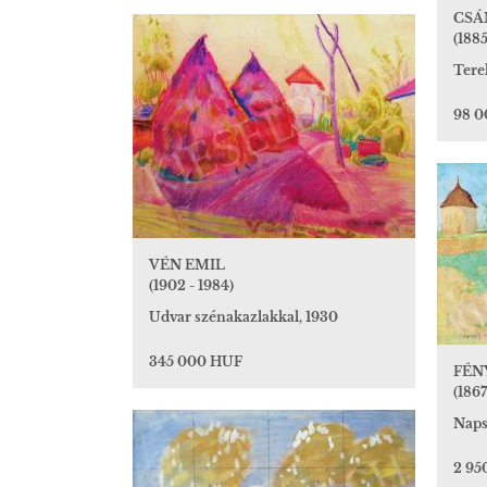
CSÁ
(1885
Tere
98 
VÉN EMIL
(1902 - 1984)
Udvar szénakazlakkal, 1930
345 000 HUF
FÉN
(1867
Naps
2 95