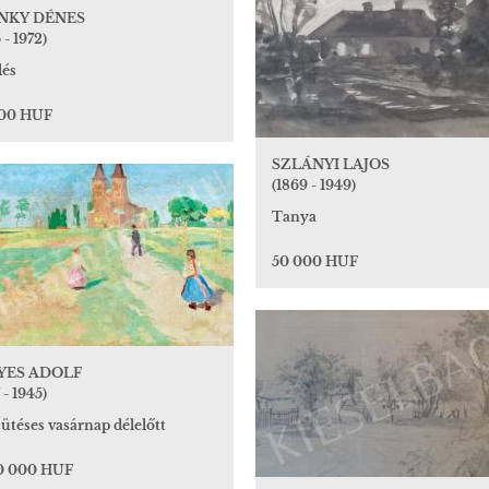
NKY DÉNES
 - 1972)
lés
000 HUF
SZLÁNYI LAJOS
(1869 - 1949)
Tanya
50 000 HUF
YES ADOLF
 - 1945)
ütéses vasárnap délelőtt
0 000 HUF