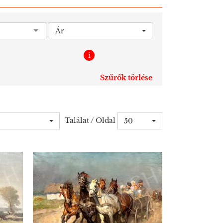
Ár
i
Szűrők törlése
Találat / Oldal
50