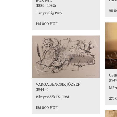
Pata
BOR PÁL
(1889 - 1982)
98 
Tanyavilág 1962
145 000 HUF
CSI
(1947
VARGA BENCSIK JÓZSEF
Márt
(1944 - )
Bányavidék IX., 1981
275 
125 000 HUF