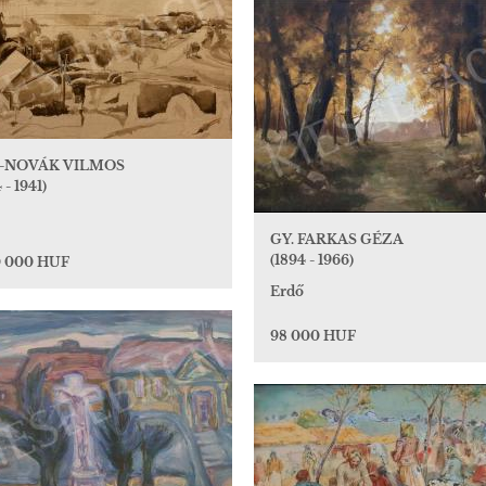
-NOVÁK VILMOS
 - 1941)
GY. FARKAS GÉZA
(1894 - 1966)
0 000 HUF
Erdő
98 000 HUF