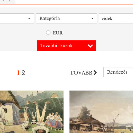
Kategória
vidék
EUR
További szűrők
1
2
Rendezés
TOVÁBB